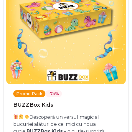
Promo Pack
-74%
BUZZBox Kids
Descoperă universul magic al
bucuriei alături de cei mici cu noua
cutie
BUZZBox Kids
– o cutie-surpriză