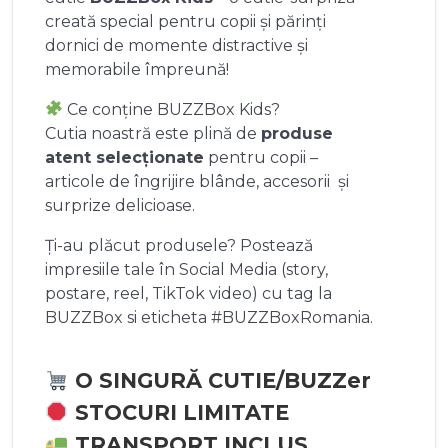
creată special pentru copii și părinți
dornici de momente distractive și
memorabile împreună!
Ce conține BUZZBox Kids?
Cutia noastră este plină de
produse
atent selecționate
pentru copii –
articole de îngrijire blânde, accesorii și
surprize delicioase.
Ți-au plăcut produsele? Postează
impresiile tale în Social Media (story,
postare, reel, TikTok video) cu tag la
BUZZBox si eticheta #BUZZBoxRomania.
O SINGURĂ CUTIE/BUZZer
STOCURI LIMITATE
TRANSPORT INCLUS