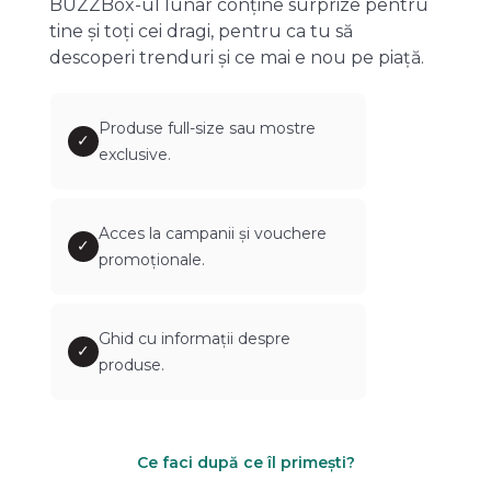
BUZZBox-ul lunar conține surprize pentru
tine și toți cei dragi, pentru ca tu să
descoperi trenduri și ce mai e nou pe piață.
Produse full-size sau mostre
✓
exclusive.
Acces la campanii și vouchere
✓
promoționale.
Ghid cu informații despre
✓
produse.
Ce faci după ce îl primești?