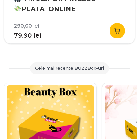
PLATA ONLINE
Prețul
290,00
lei
inițial
Prețul
79,90
lei
a
curent
fost:
este:
290,00 lei.
79,90 lei.
Cele mai recente BUZZBox-uri