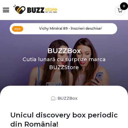
0
Vichy Minéral 89 - înscrieri deschise!
BUZZBox
Cutia lunară cu surprize marca
BUZZStore
›
BUZZBox
Unicul discovery box periodic
din România!