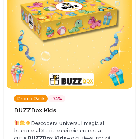
Promo Pack
-74%
BUZZBox Kids
Descoperă universul magic al
bucuriei alături de cei mici cu noua
cutie
BUZZBox Kids
– o cutie-surpriză