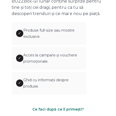
BUZZBox-ul lunar conține surprize pentru
tine și toți cei dragi, pentru ca tu să
descoperi trenduri și ce mai e nou pe piață.
Produse full-size sau mostre
✓
exclusive.
Acces la campanii și vouchere
✓
promoționale.
Ghid cu informații despre
✓
produse.
Ce faci după ce îl primești?