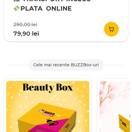
PLATA ONLINE
Prețul
290,00
lei
inițial
Prețul
79,90
lei
a
curent
fost:
este:
290,00 lei.
79,90 lei.
Cele mai recente BUZZBox-uri