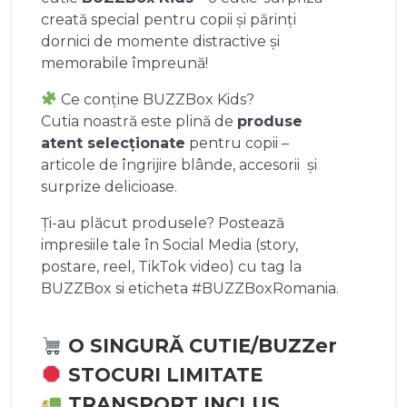
creată special pentru copii și părinți
dornici de momente distractive și
memorabile împreună!
Ce conține BUZZBox Kids?
Cutia noastră este plină de
produse
atent selecționate
pentru copii –
articole de îngrijire blânde, accesorii și
surprize delicioase.
Ți-au plăcut produsele? Postează
impresiile tale în Social Media (story,
postare, reel, TikTok video) cu tag la
BUZZBox si eticheta #BUZZBoxRomania.
O SINGURĂ CUTIE/BUZZer
STOCURI LIMITATE
TRANSPORT INCLUS