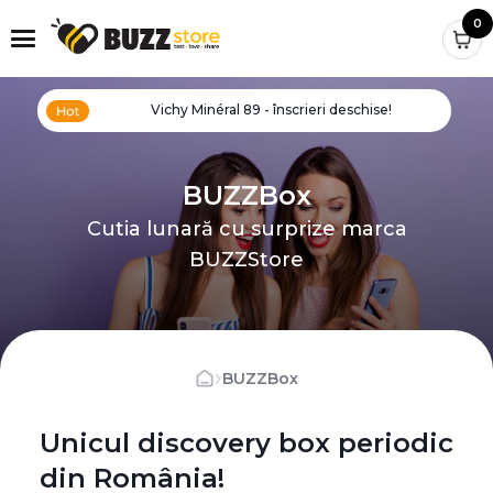
0
Vichy Minéral 89 - înscrieri deschise!
BUZZBox
Cutia lunară cu surprize marca
BUZZStore
›
BUZZBox
Unicul discovery box periodic
din România!