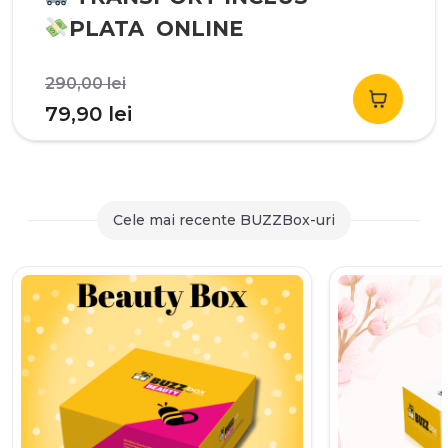
PLATA ONLINE
Prețul
290,00
lei
inițial
Prețul
79,90
lei
a
curent
fost:
este:
290,00 lei.
79,90 lei.
Cele mai recente BUZZBox-uri