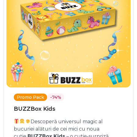
Promo Pack
-74%
BUZZBox Kids
Descoperă universul magic al
bucuriei alături de cei mici cu noua
cutie
BUZZBox Kids
– o cutie-surpriză