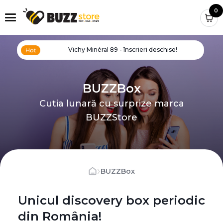
0
Vichy Minéral 89 - înscrieri deschise!
BUZZBox
Cutia lunară cu surprize marca
BUZZStore
›
BUZZBox
Unicul discovery box periodic
din România!