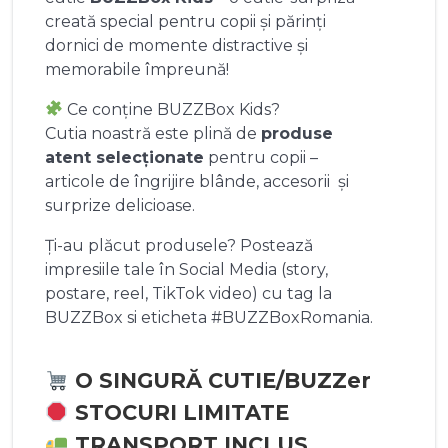
creată special pentru copii și părinți
dornici de momente distractive și
memorabile împreună!
Ce conține BUZZBox Kids?
Cutia noastră este plină de
produse
atent selecționate
pentru copii –
articole de îngrijire blânde, accesorii și
surprize delicioase.
Ți-au plăcut produsele? Postează
impresiile tale în Social Media (story,
postare, reel, TikTok video) cu tag la
BUZZBox si eticheta #BUZZBoxRomania.
O SINGURĂ CUTIE/BUZZer
STOCURI LIMITATE
TRANSPORT INCLUS