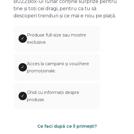
BUZZBox-ul lunar conține surprize pentru
tine și toți cei dragi, pentru ca tu să
descoperi trenduri și ce mai e nou pe piață.
Produse full-size sau mostre
✓
exclusive.
Acces la campanii și vouchere
✓
promoționale.
Ghid cu informații despre
✓
produse.
Ce faci după ce îl primești?