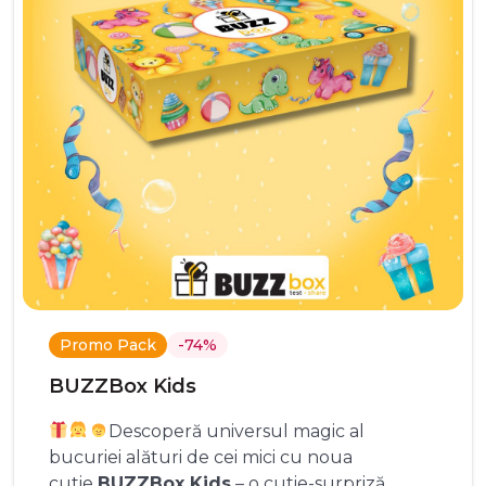
Promo Pack
-74%
BUZZBox Kids
Descoperă universul magic al
bucuriei alături de cei mici cu noua
cutie
BUZZBox Kids
– o cutie-surpriză