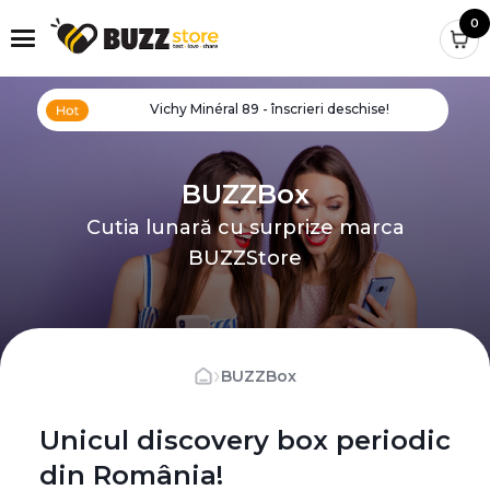
0
Vichy Minéral 89 - înscrieri deschise!
BUZZBox
Cutia lunară cu surprize marca
BUZZStore
›
BUZZBox
Unicul discovery box periodic
din România!