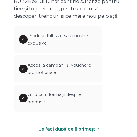
BUZZBox-ul lunar conține surprize pentru
tine și toți cei dragi, pentru ca tu să
descoperi trenduri și ce mai e nou pe piață.
Produse full-size sau mostre
✓
exclusive.
Acces la campanii și vouchere
✓
promoționale.
Ghid cu informații despre
✓
produse.
Ce faci după ce îl primești?