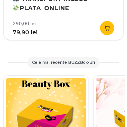
PLATA ONLINE
Prețul
290,00
lei
inițial
Prețul
79,90
lei
a
curent
fost:
este:
290,00 lei.
79,90 lei.
Cele mai recente BUZZBox-uri