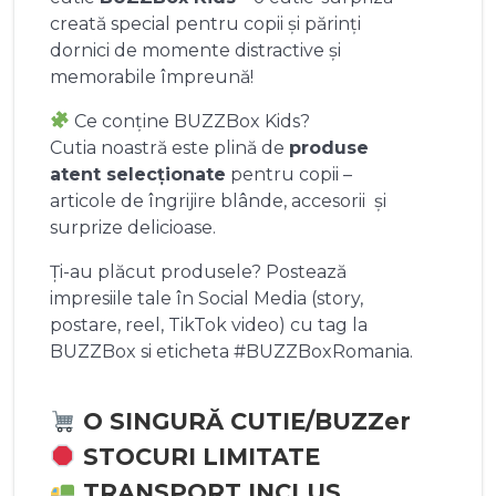
creată special pentru copii și părinți
dornici de momente distractive și
memorabile împreună!
Ce conține BUZZBox Kids?
Cutia noastră este plină de
produse
atent selecționate
pentru copii –
articole de îngrijire blânde, accesorii și
surprize delicioase.
Ți-au plăcut produsele? Postează
impresiile tale în Social Media (story,
postare, reel, TikTok video) cu tag la
BUZZBox si eticheta #BUZZBoxRomania.
O SINGURĂ CUTIE/BUZZer
STOCURI LIMITATE
TRANSPORT INCLUS