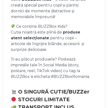
creată special pentru copii și părinți
dornici de momente distractive și
memorabile împreună!
Ce conține BUZZBox Kids?
Cutia noastră este plină de
produse
atent selecționate
pentru copii –
articole de îngrijire blânde, accesorii și
surprize delicioase.
Ți-au plăcut produsele? Postează
impresiile tale în Social Media (story,
postare, reel, TikTok video) cu tag la
BUZZBox si eticheta #BUZZBoxRomania.
O SINGURĂ CUTIE/BUZZer
STOCURI LIMITATE
TRANSPORT INCLUS