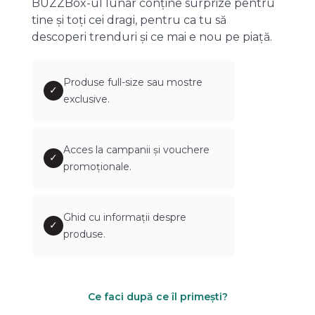
BUZZBox-ul lunar conține surprize pentru
tine și toți cei dragi, pentru ca tu să
descoperi trenduri și ce mai e nou pe piață.
Produse full-size sau mostre
✓
exclusive.
Acces la campanii și vouchere
✓
promoționale.
Ghid cu informații despre
✓
produse.
Ce faci după ce îl primești?