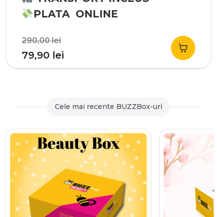
PLATA ONLINE
Prețul
290,00
lei
inițial
Prețul
79,90
lei
a
curent
fost:
este:
290,00 lei.
79,90 lei.
Cele mai recente BUZZBox-uri