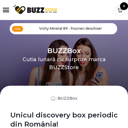
0
Vichy Minéral 89 - înscrieri deschise!
BUZZBox
Cutia lunară cu surprize marca
BUZZStore
›
BUZZBox
Unicul discovery box periodic
din România!