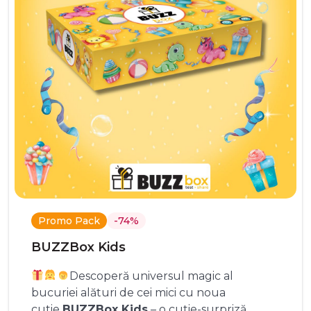
Promo Pack
-74%
BUZZBox Kids
Descoperă universul magic al
bucuriei alături de cei mici cu noua
cutie
BUZZBox Kids
– o cutie-surpriză