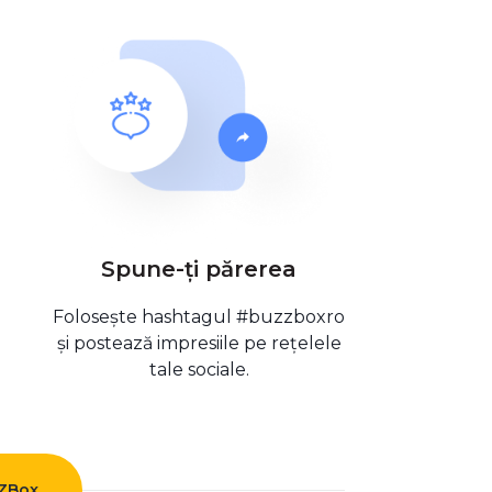
Spune-ți părerea
Folosește hashtagul #buzzboxro
și postează impresiile pe rețelele
tale sociale.
ZZBox