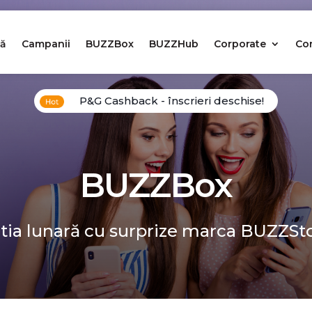
ă
Campanii
BUZZBox
BUZZHub
Corporate
Co
P&G Cashback - înscrieri deschise!
BUZZBox
tia lunară cu surprize marca BUZZSt