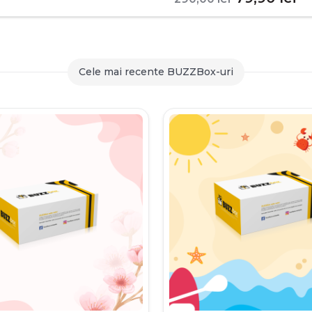
inițial
c
a
es
fost:
79
Cele mai recente BUZZBox-uri
290,00 le