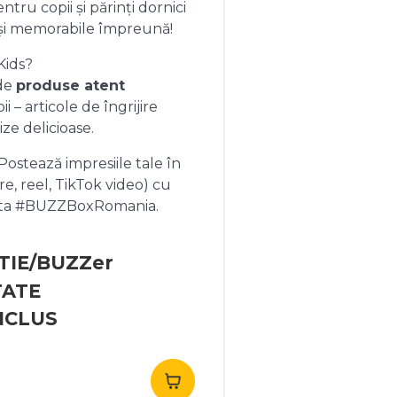
ntru copii și părinți dornici
și memorabile împreună!
Kids?
 de
produse atent
 – articole de îngrijire
ize delicioase.
ostează impresiile tale în
re, reel, TikTok video) cu
heta #BUZZBoxRomania.
TIE/BUZZer
TATE
NCLUS
rețul