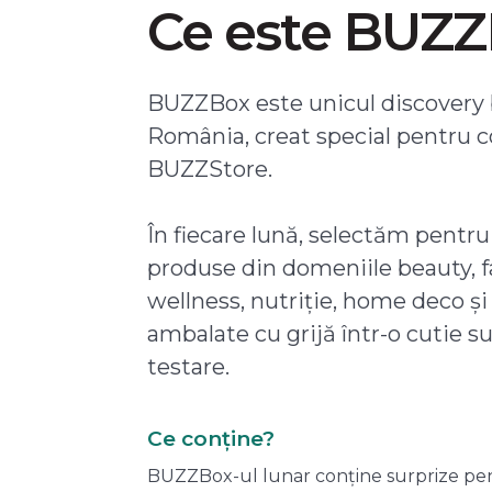
Ce este BUZ
BUZZBox este unicul discovery 
România, creat special pentru 
BUZZStore.
În fiecare lună, selectăm pentru
produse din domeniile beauty, f
wellness, nutriție, home deco și
ambalate cu grijă într-o cutie s
testare.
Ce conține?
BUZZBox-ul lunar conține surprize pentru