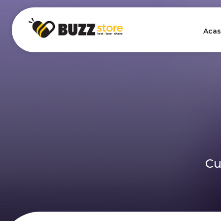
Acas
Cu