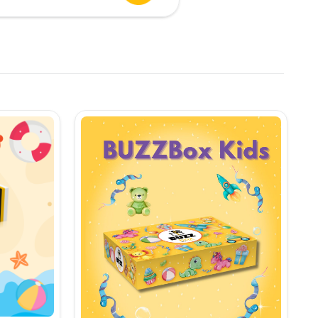
urent
te:
,90 lei.
i.