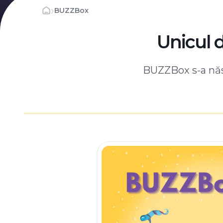
›
BUZZBox
Unicul 
BUZZBox s-a născ