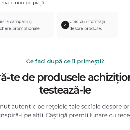
 mai e nou pe piață.
es la campanii și
Ghid cu informații
✓
chere promoționale.
despre produse.
Ce faci după ce îl primești?
-te de produsele achizițio
testează-le
ut autentic pe rețelele tale sociale despre pr
 inspiră-i pe alții. Câștigă premii lunare cu rece