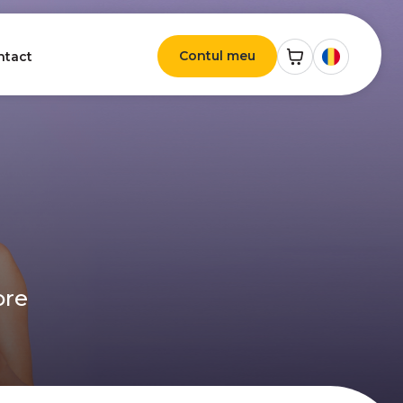
Contul meu
ntact
ore