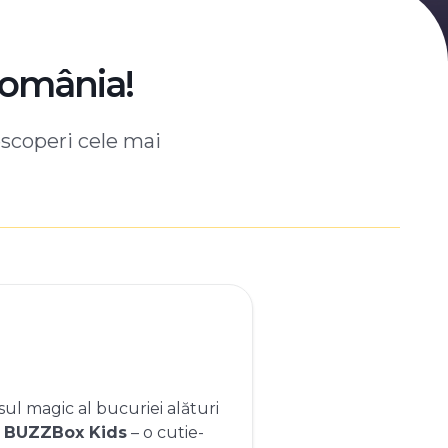
România!
escoperi cele mai
ul magic al bucuriei alături
e
BUZZBox Kids
– o cutie-