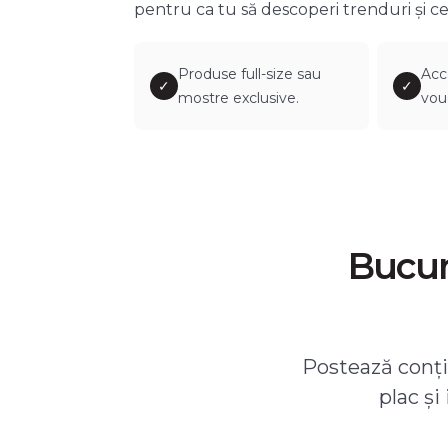
pentru ca tu să descoperi trenduri și ce
Produse full-size sau
Acc
✓
✓
mostre exclusive.
vou
Bucură
Postează conțin
plac și