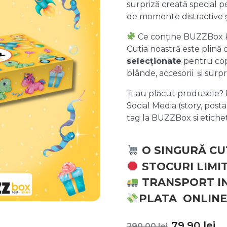
surpriză creată special pe
de momente distractive 
Ce conține BUZZBox 
Cutia noastră este plină
selecționate
pentru copii
blânde, accesorii și surpr
Ți-au plăcut produsele? P
Social Media (story, posta
tag la BUZZBox si etic
O SINGURĂ CU
STOCURI LIMI
TRANSPORT I
PLATA ONLINE
Prețul
P
79,90
lei
290,00
lei