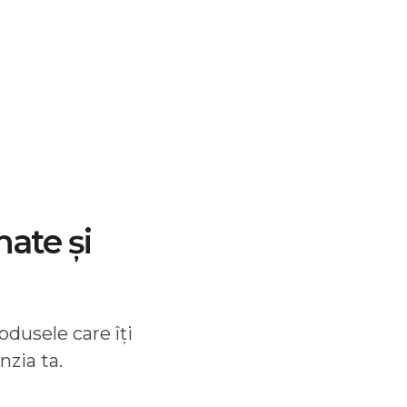
nate și
odusele care îți
nzia ta.