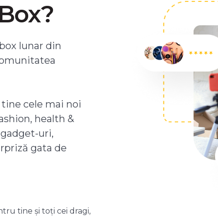
ZBox?
box lunar din
comunitatea
 tine cele mai noi
ashion, health &
 gadget-uri,
urpriză gata de
 tine și toți cei dragi,