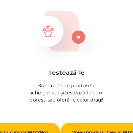
Testează-le
Bucură-te de produsele
achiziționate și testează-le cum
dorești sau oferă-le celor dragi!
u să cumpăr BUZZBox
Vreau produsul meu în BU