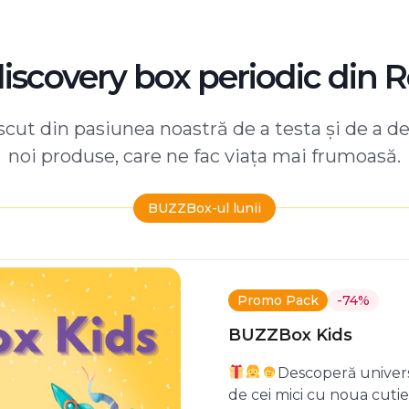
discovery box periodic din 
ut din pasiunea noastră de a testa și de a d
noi produse, care ne fac viața mai frumoasă.
BUZZBox-ul lunii
Promo Pack
-74%
BUZZBox Kids
Descoperă univers
de cei mici cu noua cuti