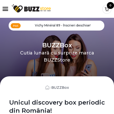
0
Vichy Minéral 89 - înscrieri deschise!
BUZZBox
Cutia lunară cu surprize marca
BUZZStore
›
BUZZBox
Unicul discovery box periodic
din România!