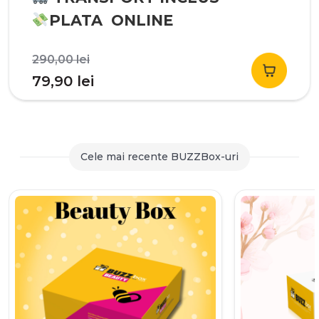
PLATA ONLINE
Prețul
290,00
lei
inițial
Prețul
79,90
lei
a
curent
fost:
este:
290,00 lei.
79,90 lei.
Cele mai recente BUZZBox-uri