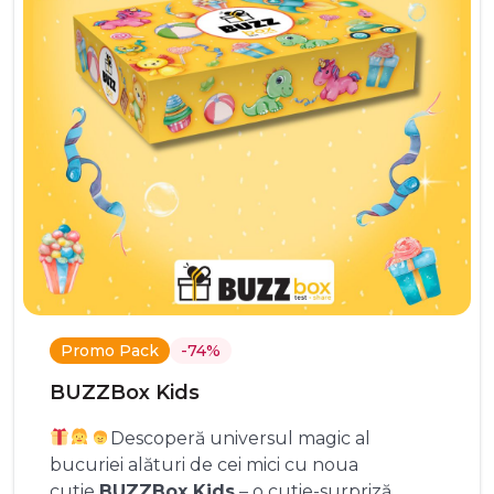
Promo Pack
-74%
BUZZBox Kids
Descoperă universul magic al
bucuriei alături de cei mici cu noua
cutie
BUZZBox Kids
– o cutie-surpriză