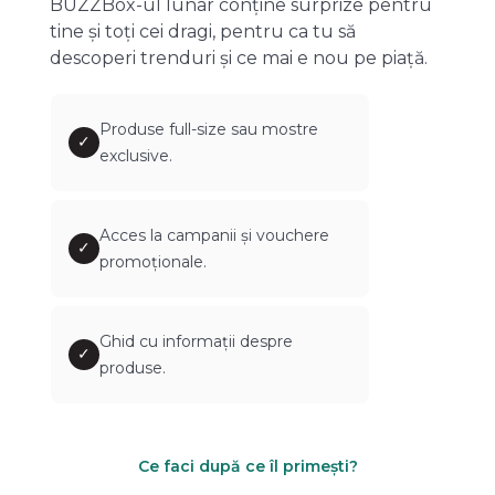
BUZZBox-ul lunar conține surprize pentru
tine și toți cei dragi, pentru ca tu să
descoperi trenduri și ce mai e nou pe piață.
Produse full-size sau mostre
✓
exclusive.
Acces la campanii și vouchere
✓
promoționale.
Ghid cu informații despre
✓
produse.
Ce faci după ce îl primești?