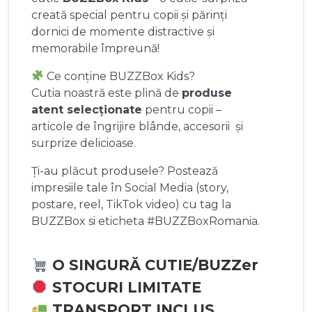
creată special pentru copii și părinți
dornici de momente distractive și
memorabile împreună!
Ce conține BUZZBox Kids?
Cutia noastră este plină de
produse
atent selecționate
pentru copii –
articole de îngrijire blânde, accesorii și
surprize delicioase.
Ți-au plăcut produsele? Postează
impresiile tale în Social Media (story,
postare, reel, TikTok video) cu tag la
BUZZBox si eticheta #BUZZBoxRomania.
O SINGURĂ CUTIE/BUZZer
STOCURI LIMITATE
TRANSPORT INCLUS