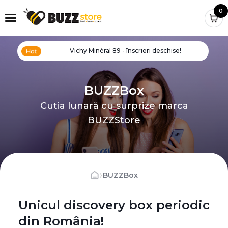
0
Vichy Minéral 89 - înscrieri deschise!
BUZZBox
Cutia lunară cu surprize marca
BUZZStore
›
BUZZBox
Unicul discovery box periodic
din România!