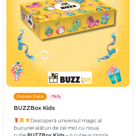
Promo Pack
-74%
BUZZBox Kids
Descoperă universul magic al
bucuriei alături de cei mici cu noua
cutie
BUZZBox Kids
– o cutie-surpriză