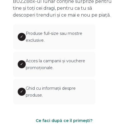
BUZZBox-ul lunar conține surprize pentru
tine și toți cei dragi, pentru ca tu să
descoperi trenduri și ce mai e nou pe piață.
Produse full-size sau mostre
✓
exclusive.
Acces la campanii și vouchere
✓
promoționale.
Ghid cu informații despre
✓
produse.
Ce faci după ce îl primești?