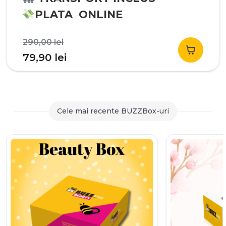
PLATA ONLINE
Prețul
290,00
lei
inițial
Prețul
79,90
lei
a
curent
fost:
este:
290,00 lei.
79,90 lei.
Cele mai recente BUZZBox-uri