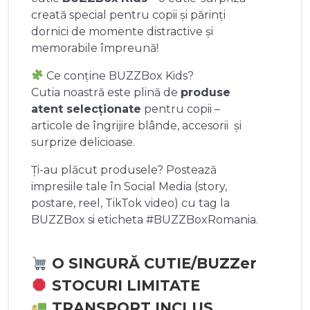
creată special pentru copii și părinți
dornici de momente distractive și
memorabile împreună!
Ce conține BUZZBox Kids?
Cutia noastră este plină de
produse
atent selecționate
pentru copii –
articole de îngrijire blânde, accesorii și
surprize delicioase.
Ți-au plăcut produsele? Postează
impresiile tale în Social Media (story,
postare, reel, TikTok video) cu tag la
BUZZBox si eticheta #BUZZBoxRomania.
O SINGURĂ CUTIE/BUZZer
STOCURI LIMITATE
TRANSPORT INCLUS