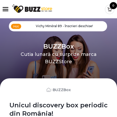
0
Vichy Minéral 89 - înscrieri deschise!
BUZZBox
Cutia lunară cu surprize marca
BUZZStore
›
BUZZBox
Unicul discovery box periodic
din România!