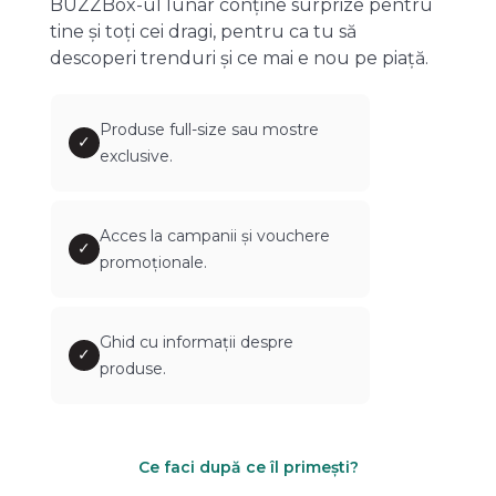
BUZZBox-ul lunar conține surprize pentru
tine și toți cei dragi, pentru ca tu să
descoperi trenduri și ce mai e nou pe piață.
Produse full-size sau mostre
✓
exclusive.
Acces la campanii și vouchere
✓
promoționale.
Ghid cu informații despre
✓
produse.
Ce faci după ce îl primești?