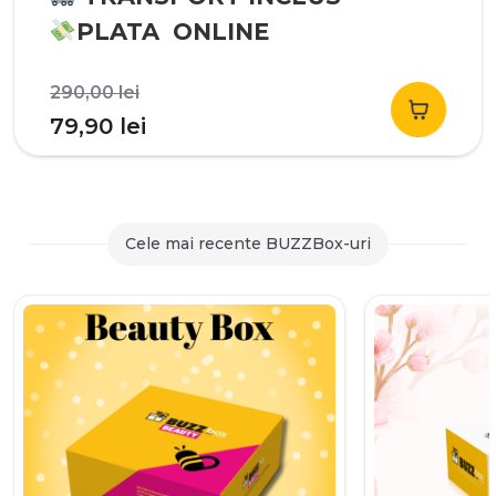
PLATA ONLINE
Prețul
290,00
lei
inițial
Prețul
79,90
lei
a
curent
fost:
este:
290,00 lei.
79,90 lei.
Cele mai recente BUZZBox-uri