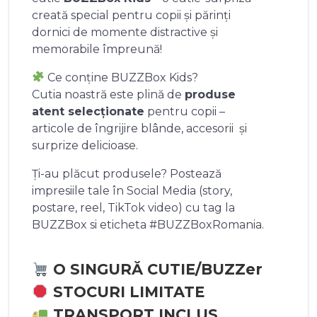
creată special pentru copii și părinți
dornici de momente distractive și
memorabile împreună!
Ce conține BUZZBox Kids?
Cutia noastră este plină de
produse
atent selecționate
pentru copii –
articole de îngrijire blânde, accesorii și
surprize delicioase.
Ți-au plăcut produsele? Postează
impresiile tale în Social Media (story,
postare, reel, TikTok video) cu tag la
BUZZBox si eticheta #BUZZBoxRomania.
O SINGURĂ CUTIE/BUZZer
STOCURI LIMITATE
TRANSPORT INCLUS