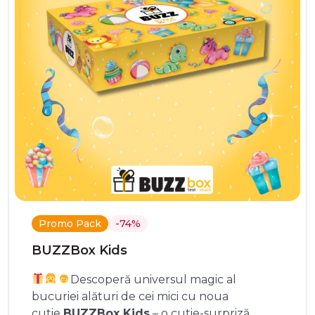
Promo Pack
-74%
BUZZBox Kids
Descoperă universul magic al
bucuriei alături de cei mici cu noua
cutie
BUZZBox Kids
– o cutie-surpriză