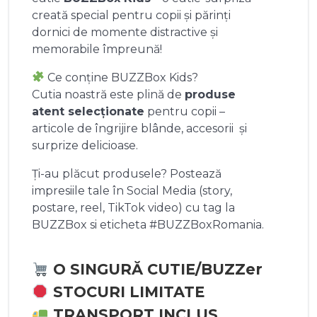
creată special pentru copii și părinți
dornici de momente distractive și
memorabile împreună!
Ce conține BUZZBox Kids?
Cutia noastră este plină de
produse
atent selecționate
pentru copii –
articole de îngrijire blânde, accesorii și
surprize delicioase.
Ți-au plăcut produsele? Postează
impresiile tale în Social Media (story,
postare, reel, TikTok video) cu tag la
BUZZBox si eticheta #BUZZBoxRomania.
O SINGURĂ CUTIE/BUZZer
STOCURI LIMITATE
TRANSPORT INCLUS