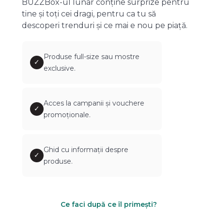
BUZZBox-ul lunar conține surprize pentru
tine și toți cei dragi, pentru ca tu să
descoperi trenduri și ce mai e nou pe piață.
Produse full-size sau mostre
✓
exclusive.
Acces la campanii și vouchere
✓
promoționale.
Ghid cu informații despre
✓
produse.
Ce faci după ce îl primești?