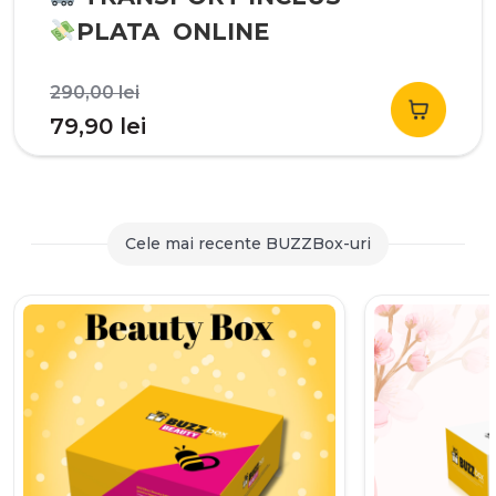
PLATA ONLINE
Prețul
290,00
lei
inițial
Prețul
79,90
lei
a
curent
fost:
este:
290,00 lei.
79,90 lei.
Cele mai recente BUZZBox-uri