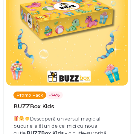
Promo Pack
-74%
BUZZBox Kids
Descoperă universul magic al
bucuriei alături de cei mici cu noua
cutie
BUZZBox Kids
– o cutie-surpriză