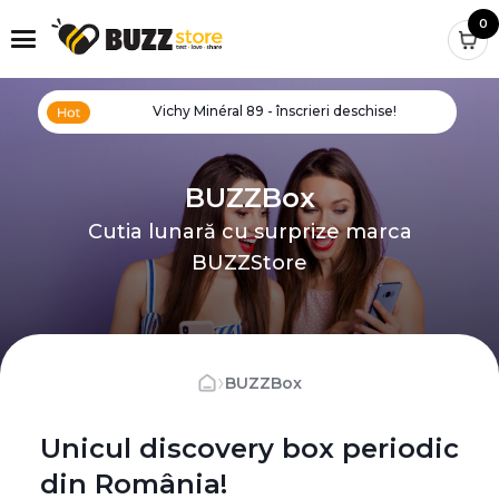
0
Vichy Minéral 89 - înscrieri deschise!
BUZZBox
Cutia lunară cu surprize marca
BUZZStore
›
BUZZBox
Unicul discovery box periodic
din România!