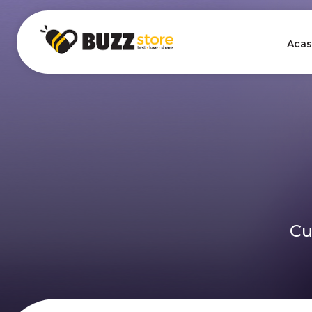
Acas
Cu