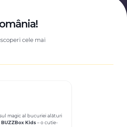
România!
escoperi cele mai
ul magic al bucuriei alături
e
BUZZBox Kids
– o cutie-