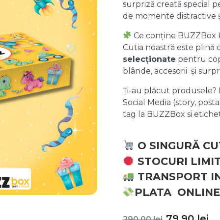
surpriză creată special pe
de momente distractive 
Ce conține BUZZBox 
Cutia noastră este plină
selecționate
pentru copii
blânde, accesorii și surpr
Ți-au plăcut produsele? P
Social Media (story, posta
tag la BUZZBox si etic
O SINGURĂ CU
STOCURI LIMI
TRANSPORT I
PLATA ONLINE
Prețul
P
79,90
lei
290,00
lei