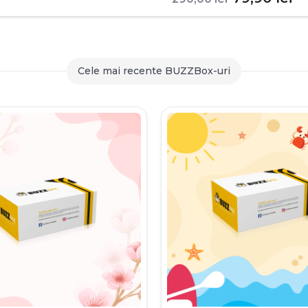
inițial
c
a
es
fost:
79
Cele mai recente BUZZBox-uri
290,00 le