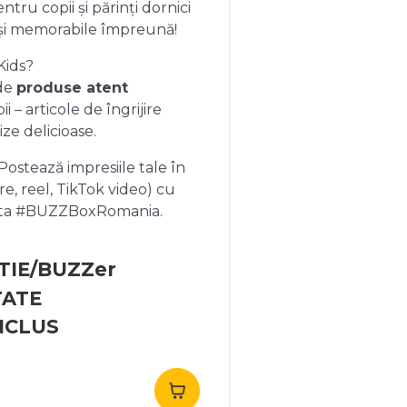
ntru copii și părinți dornici
și memorabile împreună!
Kids?
 de
produse atent
 – articole de îngrijire
ize delicioase.
ostează impresiile tale în
re, reel, TikTok video) cu
heta #BUZZBoxRomania.
TIE/BUZZer
TATE
NCLUS
rețul