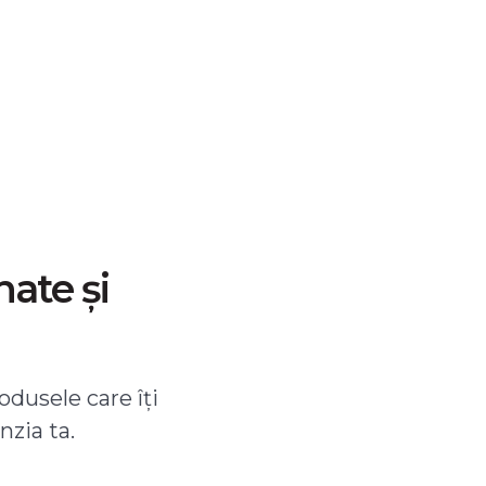
nate și
odusele care îți
nzia ta.