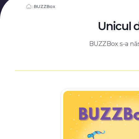
›
BUZZBox
Unicul 
BUZZBox s-a născ