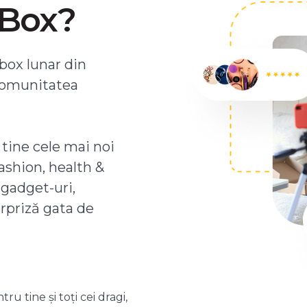
ZBox?
box lunar din
comunitatea
 tine cele mai noi
ashion, health &
 gadget-uri,
urpriză gata de
 tine și toți cei dragi,