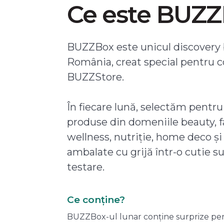
Ce este BUZ
BUZZBox este unicul discovery 
România, creat special pentru 
BUZZStore.
În fiecare lună, selectăm pentru
produse din domeniile beauty, f
wellness, nutriție, home deco și
ambalate cu grijă într-o cutie s
testare.
Ce conține?
BUZZBox-ul lunar conține surprize pentru