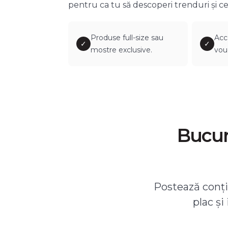
pentru ca tu să descoperi trenduri și ce
Produse full-size sau
Acc
✓
✓
mostre exclusive.
vou
Bucură
Postează conțin
plac și