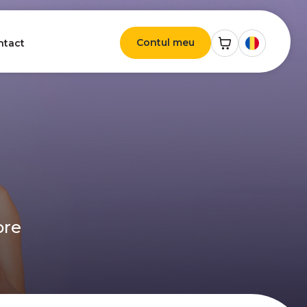
Contul meu
ntact
ore