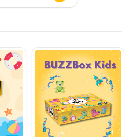
urent
te:
,90 lei.
i.