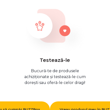
Testează-le
Bucură-te de produsele
achiziționate și testează-le cum
dorești sau oferă-le celor dragi!
u să cumpăr BUZZBox
Vreau produsul meu în BU