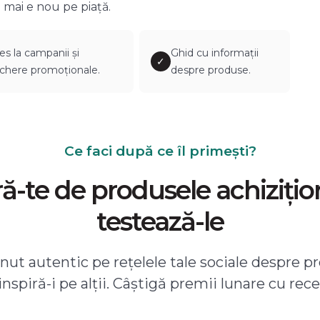
 mai e nou pe piață.
es la campanii și
Ghid cu informații
✓
chere promoționale.
despre produse.
Ce faci după ce îl primești?
-te de produsele achizițio
testează-le
ut autentic pe rețelele tale sociale despre pr
 inspiră-i pe alții. Câștigă premii lunare cu rece