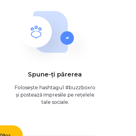
Spune-ți părerea
Folosește hashtagul #buzzboxro
și postează impresiile pe rețelele
tale sociale.
ZZBox