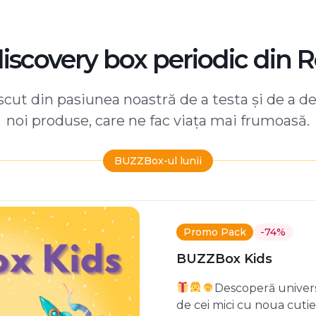
discovery box periodic din 
ut din pasiunea noastră de a testa și de a d
noi produse, care ne fac viața mai frumoasă.
BUZZBox-ul lunii
Promo Pack
-74%
BUZZBox Kids
Descoperă univers
de cei mici cu noua cuti