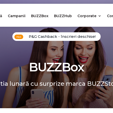
ă
Campanii
BUZZBox
BUZZHub
Corporate
Co
P&G Cashback - înscrieri deschise!
BUZZBox
tia lunară cu surprize marca BUZZSt