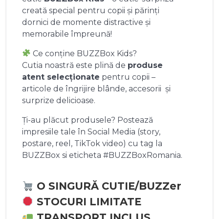
creată special pentru copii și părinți
dornici de momente distractive și
memorabile împreună!
Ce conține BUZZBox Kids?
Cutia noastră este plină de
produse
atent selecționate
pentru copii –
articole de îngrijire blânde, accesorii și
surprize delicioase.
Ți-au plăcut produsele? Postează
impresiile tale în Social Media (story,
postare, reel, TikTok video) cu tag la
BUZZBox si eticheta #BUZZBoxRomania.
O SINGURĂ CUTIE/BUZZer
STOCURI LIMITATE
TRANSPORT INCLUS