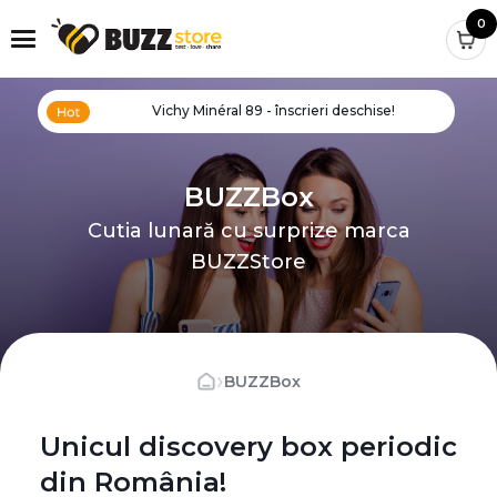
0
Vichy Minéral 89 - înscrieri deschise!
BUZZBox
Cutia lunară cu surprize marca
BUZZStore
›
BUZZBox
Unicul discovery box periodic
din România!