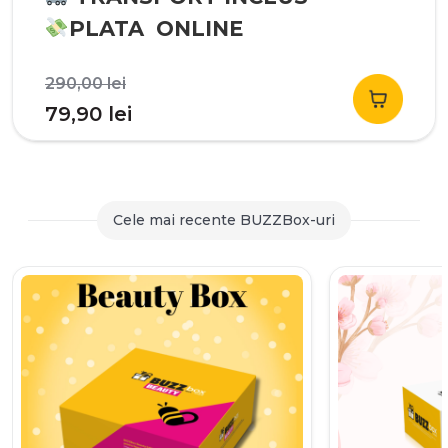
PLATA ONLINE
Prețul
290,00
lei
inițial
Prețul
79,90
lei
a
curent
fost:
este:
290,00 lei.
79,90 lei.
Cele mai recente BUZZBox-uri