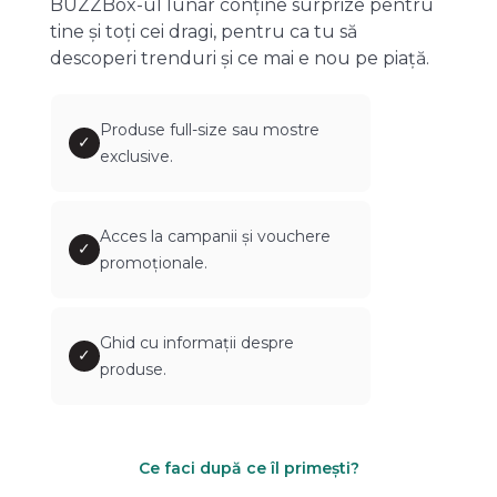
BUZZBox-ul lunar conține surprize pentru
tine și toți cei dragi, pentru ca tu să
descoperi trenduri și ce mai e nou pe piață.
Produse full-size sau mostre
✓
exclusive.
Acces la campanii și vouchere
✓
promoționale.
Ghid cu informații despre
✓
produse.
Ce faci după ce îl primești?