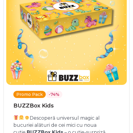
Promo Pack
-74%
BUZZBox Kids
Descoperă universul magic al
bucuriei alături de cei mici cu noua
cutie
BUZZBox Kids
– o cutie-surpriză