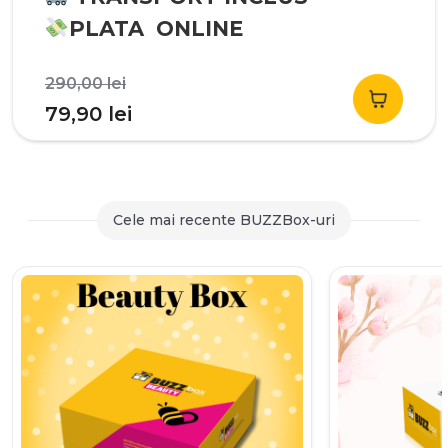
PLATA ONLINE
Prețul
290,00
lei
inițial
Prețul
79,90
lei
a
curent
fost:
este:
290,00 lei.
79,90 lei.
Cele mai recente BUZZBox-uri