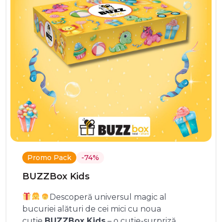
Promo Pack
-74%
BUZZBox Kids
Descoperă universul magic al
bucuriei alături de cei mici cu noua
cutie
BUZZBox Kids
– o cutie-surpriză