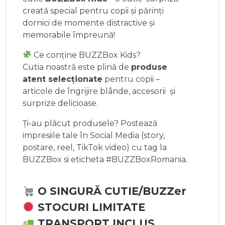
creată special pentru copii și părinți
dornici de momente distractive și
memorabile împreună!
Ce conține BUZZBox Kids?
Cutia noastră este plină de
produse
atent selecționate
pentru copii –
articole de îngrijire blânde, accesorii și
surprize delicioase.
Ți-au plăcut produsele? Postează
impresiile tale în Social Media (story,
postare, reel, TikTok video) cu tag la
BUZZBox si eticheta #BUZZBoxRomania.
O SINGURĂ CUTIE/BUZZer
STOCURI LIMITATE
TRANSPORT INCLUS