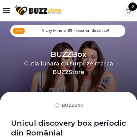
0
Vichy Minéral 89 - înscrieri deschise!
BUZZBox
Cutia lunară cu surprize marca
BUZZStore
›
BUZZBox
Unicul discovery box periodic
din România!