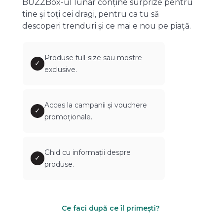
BUZZBox-ul lunar conține surprize pentru
tine și toți cei dragi, pentru ca tu să
descoperi trenduri și ce mai e nou pe piață.
Produse full-size sau mostre
✓
exclusive.
Acces la campanii și vouchere
✓
promoționale.
Ghid cu informații despre
✓
produse.
Ce faci după ce îl primești?