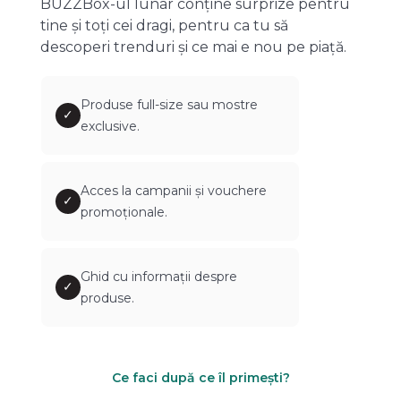
BUZZBox-ul lunar conține surprize pentru
tine și toți cei dragi, pentru ca tu să
descoperi trenduri și ce mai e nou pe piață.
Produse full-size sau mostre
✓
exclusive.
Acces la campanii și vouchere
✓
promoționale.
Ghid cu informații despre
✓
produse.
Ce faci după ce îl primești?