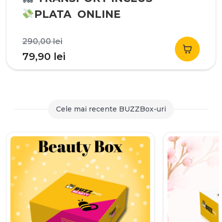
PLATA ONLINE
Prețul
290,00
lei
inițial
Prețul
79,90
lei
a
curent
fost:
este:
290,00 lei.
79,90 lei.
Cele mai recente BUZZBox-uri