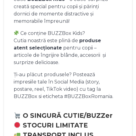
creată special pentru copii și părinți
dornici de momente distractive și
memorabile împreună!
Ce conține BUZZBox Kids?
Cutia noastră este plină de
produse
atent selecționate
pentru copii –
articole de îngrijire blânde, accesorii și
surprize delicioase.
Ți-au plăcut produsele? Postează
impresiile tale în Social Media (story,
postare, reel, TikTok video) cu tag la
BUZZBox si eticheta #BUZZBoxRomania.
O SINGURĂ CUTIE/BUZZer
STOCURI LIMITATE
TRANSPORT INCLUS