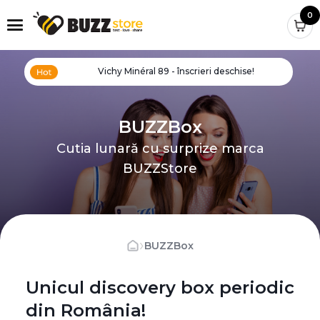
0
Vichy Minéral 89 - înscrieri deschise!
BUZZBox
Cutia lunară cu surprize marca
BUZZStore
›
BUZZBox
Unicul discovery box periodic
din România!