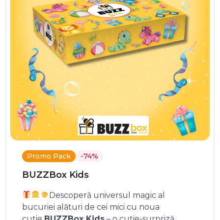
Promo Pack
-74%
BUZZBox Kids
Descoperă universul magic al
bucuriei alături de cei mici cu noua
cutie
BUZZBox Kids
– o cutie-surpriză