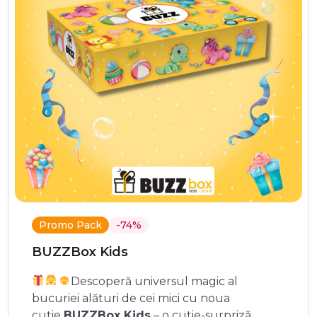
Promo Pack
-74%
BUZZBox Kids
Descoperă universul magic al
bucuriei alături de cei mici cu noua
cutie
BUZZBox Kids
– o cutie-surpriză