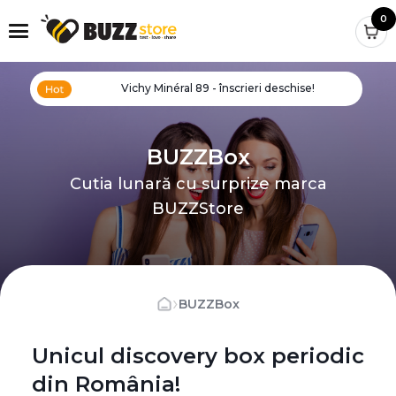
0
Vichy Minéral 89 - înscrieri deschise!
BUZZBox
Cutia lunară cu surprize marca
BUZZStore
›
BUZZBox
Unicul discovery box periodic
din România!