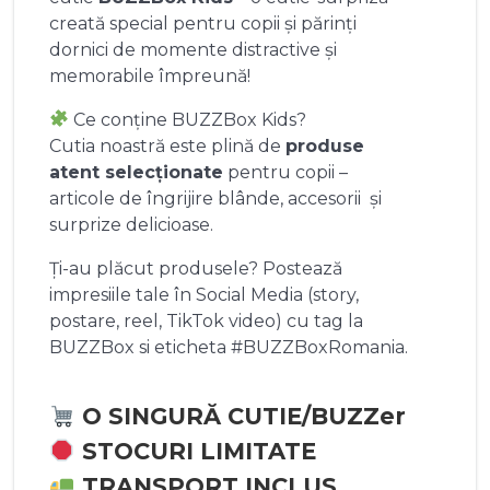
creată special pentru copii și părinți
dornici de momente distractive și
memorabile împreună!
Ce conține BUZZBox Kids?
Cutia noastră este plină de
produse
atent selecționate
pentru copii –
articole de îngrijire blânde, accesorii și
surprize delicioase.
Ți-au plăcut produsele? Postează
impresiile tale în Social Media (story,
postare, reel, TikTok video) cu tag la
BUZZBox si eticheta #BUZZBoxRomania.
O SINGURĂ CUTIE/BUZZer
STOCURI LIMITATE
TRANSPORT INCLUS