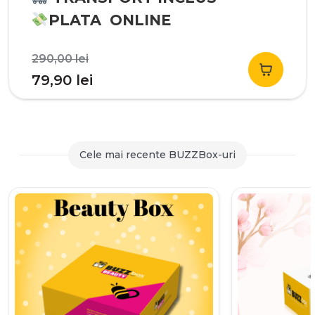
PLATA ONLINE
Prețul
290,00
lei
inițial
Prețul
79,90
lei
a
curent
fost:
este:
290,00 lei.
79,90 lei.
Cele mai recente BUZZBox-uri