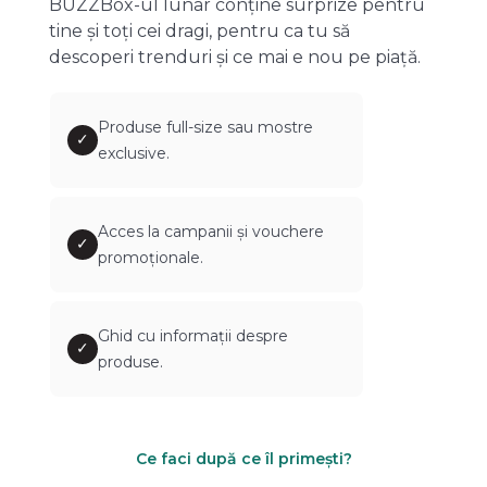
BUZZBox-ul lunar conține surprize pentru
tine și toți cei dragi, pentru ca tu să
descoperi trenduri și ce mai e nou pe piață.
Produse full-size sau mostre
✓
exclusive.
Acces la campanii și vouchere
✓
promoționale.
Ghid cu informații despre
✓
produse.
Ce faci după ce îl primești?