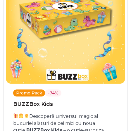
Promo Pack
-74%
BUZZBox Kids
Descoperă universul magic al
bucuriei alături de cei mici cu noua
cutie
BUZZBox Kids
– o cutie-surpriză