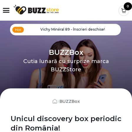
0
Vichy Minéral 89 - înscrieri deschise!
BUZZBox
Cutia lunară cu surprize marca
BUZZStore
›
BUZZBox
Unicul discovery box periodic
din România!