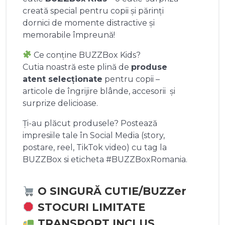
creată special pentru copii și părinți
dornici de momente distractive și
memorabile împreună!
Ce conține BUZZBox Kids?
Cutia noastră este plină de
produse
atent selecționate
pentru copii –
articole de îngrijire blânde, accesorii și
surprize delicioase.
Ți-au plăcut produsele? Postează
impresiile tale în Social Media (story,
postare, reel, TikTok video) cu tag la
BUZZBox si eticheta #BUZZBoxRomania.
O SINGURĂ CUTIE/BUZZer
STOCURI LIMITATE
TRANSPORT INCLUS