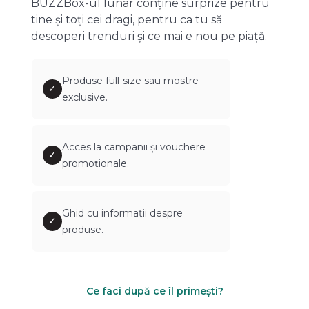
BUZZBox-ul lunar conține surprize pentru
tine și toți cei dragi, pentru ca tu să
descoperi trenduri și ce mai e nou pe piață.
Produse full-size sau mostre
✓
exclusive.
Acces la campanii și vouchere
✓
promoționale.
Ghid cu informații despre
✓
produse.
Ce faci după ce îl primești?