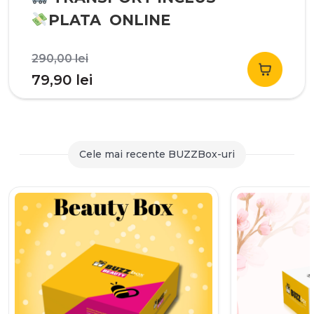
PLATA ONLINE
Prețul
290,00
lei
inițial
Prețul
79,90
lei
a
curent
fost:
este:
290,00 lei.
79,90 lei.
Cele mai recente BUZZBox-uri