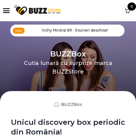
0
Vichy Minéral 89 - înscrieri deschise!
BUZZBox
Cutia lunară cu surprize marca
BUZZStore
›
BUZZBox
Unicul discovery box periodic
din România!