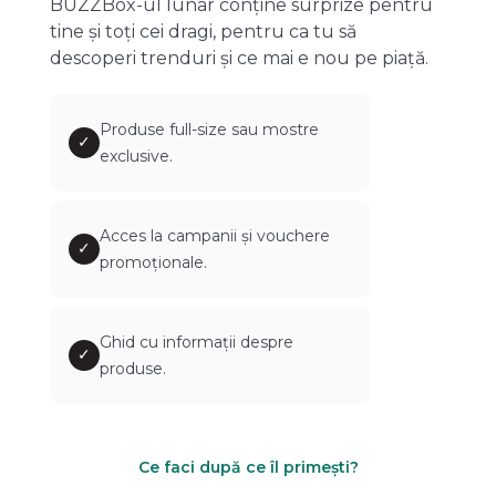
BUZZBox-ul lunar conține surprize pentru
tine și toți cei dragi, pentru ca tu să
descoperi trenduri și ce mai e nou pe piață.
Produse full-size sau mostre
✓
exclusive.
Acces la campanii și vouchere
✓
promoționale.
Ghid cu informații despre
✓
produse.
Ce faci după ce îl primești?