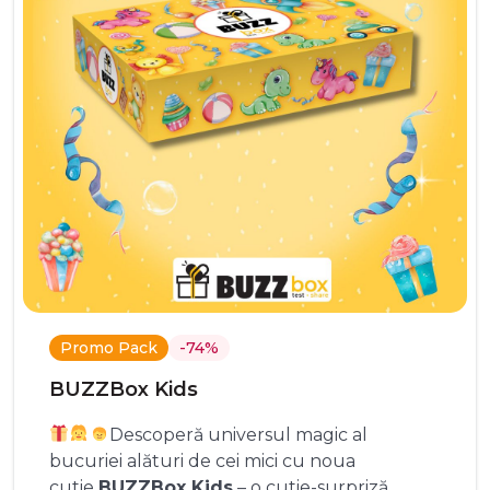
Promo Pack
-74%
BUZZBox Kids
Descoperă universul magic al
bucuriei alături de cei mici cu noua
cutie
BUZZBox Kids
– o cutie-surpriză