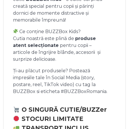
creată special pentru copii și părinți
dornici de momente distractive și
memorabile împreună!
Ce conține BUZZBox Kids?
Cutia noastră este plină de
produse
atent selecționate
pentru copii –
articole de îngrijire blânde, accesorii și
surprize delicioase.
Ți-au plăcut produsele? Postează
impresiile tale în Social Media (story,
postare, reel, TikTok video) cu tag la
BUZZBox si eticheta #BUZZBoxRomania.
O SINGURĂ CUTIE/BUZZer
STOCURI LIMITATE
TRANSPORT INCLUS