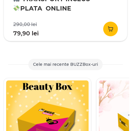
PLATA ONLINE
Prețul
290,00
lei
inițial
Prețul
79,90
lei
a
curent
fost:
este:
290,00 lei.
79,90 lei.
Cele mai recente BUZZBox-uri