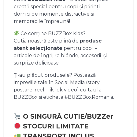
creată special pentru copii și părinți
dornici de momente distractive și
memorabile împreună!
Ce conține BUZZBox Kids?
Cutia noastră este plină de
produse
atent selecționate
pentru copii –
articole de îngrijire blânde, accesorii și
surprize delicioase.
Ți-au plăcut produsele? Postează
impresiile tale în Social Media (story,
postare, reel, TikTok video) cu tag la
BUZZBox si eticheta #BUZZBoxRomania.
O SINGURĂ CUTIE/BUZZer
STOCURI LIMITATE
TRANSPORT INCLUS