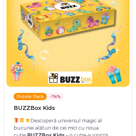
Promo Pack
-74%
BUZZBox Kids
Descoperă universul magic al
bucuriei alături de cei mici cu noua
cutie
BUZZBox Kids
– o cutie-surpriză