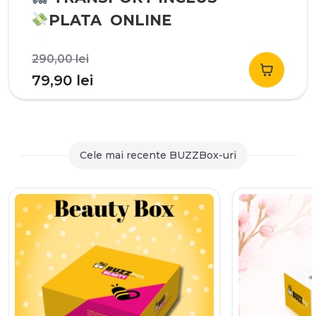
PLATA ONLINE
Prețul
290,00
lei
inițial
Prețul
79,90
lei
a
curent
fost:
este:
290,00 lei.
79,90 lei.
Cele mai recente BUZZBox-uri