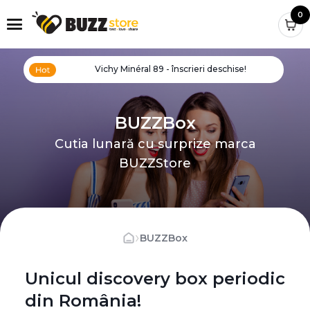
0
Vichy Minéral 89 - înscrieri deschise!
BUZZBox
Cutia lunară cu surprize marca
BUZZStore
›
BUZZBox
Unicul discovery box periodic
din România!