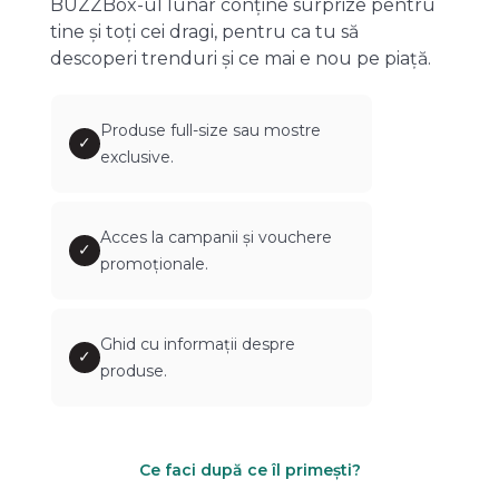
BUZZBox-ul lunar conține surprize pentru
tine și toți cei dragi, pentru ca tu să
descoperi trenduri și ce mai e nou pe piață.
Produse full-size sau mostre
✓
exclusive.
Acces la campanii și vouchere
✓
promoționale.
Ghid cu informații despre
✓
produse.
Ce faci după ce îl primești?