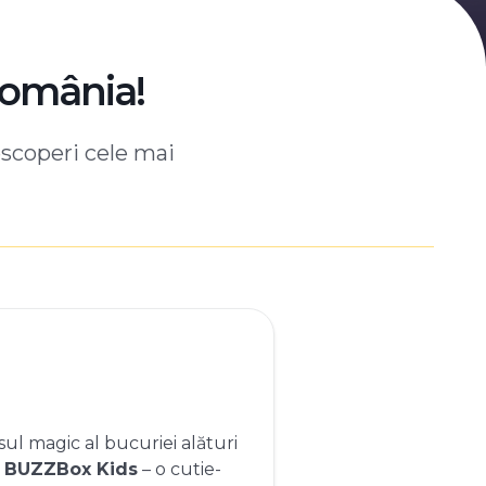
România!
escoperi cele mai
ul magic al bucuriei alături
e
BUZZBox Kids
– o cutie-