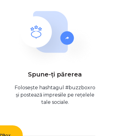
Spune-ți părerea
Folosește hashtagul #buzzboxro
și postează impresiile pe rețelele
tale sociale.
ZZBox