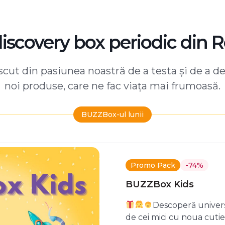
discovery box periodic din 
ut din pasiunea noastră de a testa și de a d
noi produse, care ne fac viața mai frumoasă.
BUZZBox-ul lunii
Promo Pack
-74%
BUZZBox Kids
Descoperă univers
de cei mici cu noua cuti