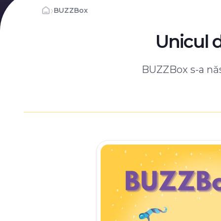
›
BUZZBox
Unicul 
BUZZBox s-a născ