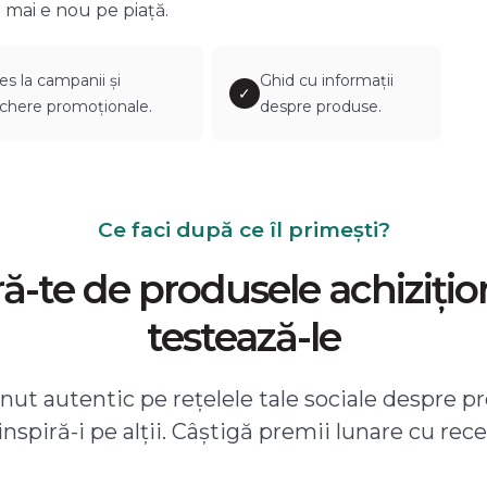
 mai e nou pe piață.
es la campanii și
Ghid cu informații
✓
chere promoționale.
despre produse.
Ce faci după ce îl primești?
-te de produsele achizițio
testează-le
ut autentic pe rețelele tale sociale despre pr
 inspiră-i pe alții. Câștigă premii lunare cu rece