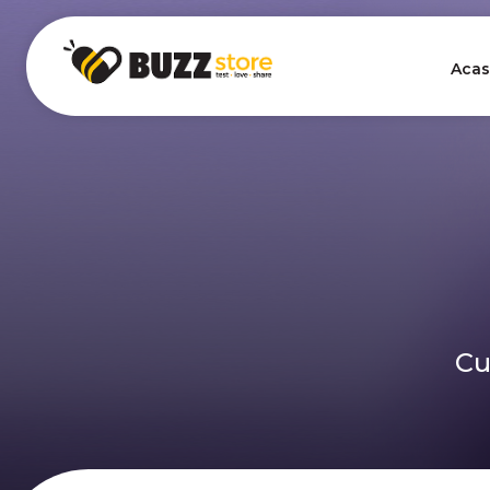
Acas
Cu