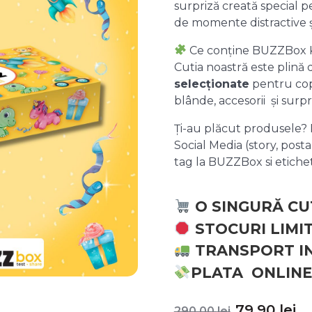
surpriză creată special pe
de momente distractive 
Ce conține BUZZBox 
Cutia noastră este plină
selecționate
pentru copii
blânde, accesorii și surpr
Ți-au plăcut produsele? P
Social Media (story, posta
tag la BUZZBox si etic
O SINGURĂ CU
STOCURI LIMI
TRANSPORT I
PLATA ONLINE
Prețul
P
79,90
lei
290,00
lei