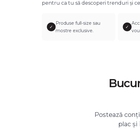
pentru ca tu să descoperi trenduri și ce
Produse full-size sau
Acc
✓
✓
mostre exclusive.
vou
Bucură
Postează conțin
plac și