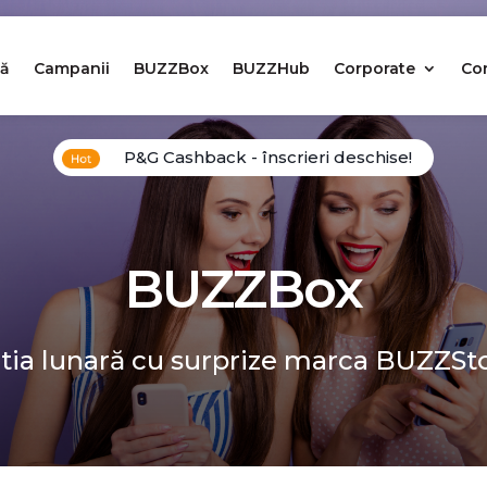
ă
Campanii
BUZZBox
BUZZHub
Corporate
Co
P&G Cashback - înscrieri deschise!
BUZZBox
tia lunară cu surprize marca BUZZSt