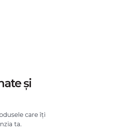
nate și
odusele care îți
nzia ta.