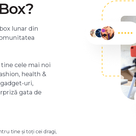
ZBox?
box lunar din
comunitatea
 tine cele mai noi
ashion, health &
 gadget-uri,
urpriză gata de
 tine și toți cei dragi,