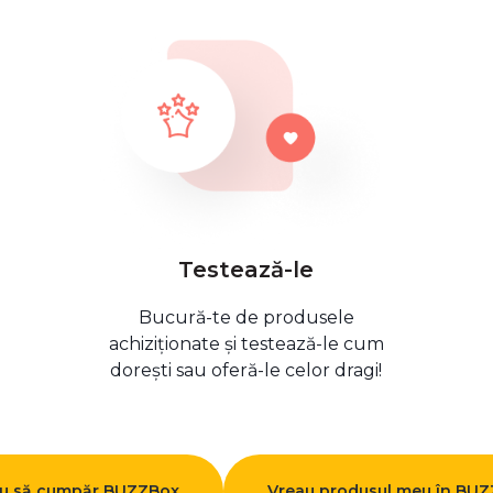
Testează-le
Bucură-te de produsele
achiziționate și testează-le cum
dorești sau oferă-le celor dragi!
u să cumpăr BUZZBox
Vreau produsul meu în BU