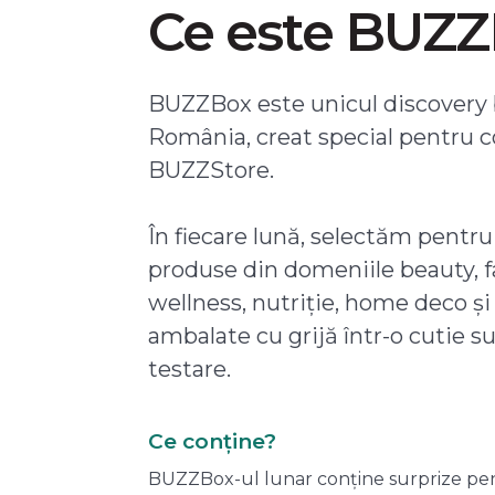
Ce este BUZ
BUZZBox este unicul discovery 
România, creat special pentru 
BUZZStore.
În fiecare lună, selectăm pentru
produse din domeniile beauty, f
wellness, nutriție, home deco și
ambalate cu grijă într-o cutie s
testare.
Ce conține?
BUZZBox-ul lunar conține surprize pentru