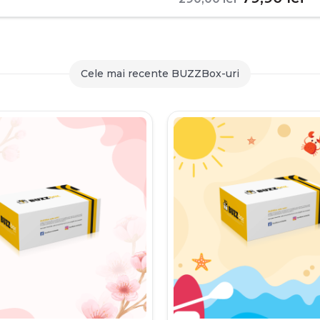
inițial
c
a
es
fost:
79
Cele mai recente BUZZBox-uri
290,00 le