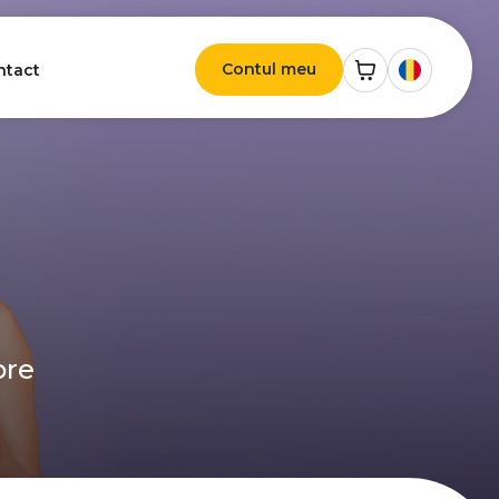
Contul meu
ntact
ore