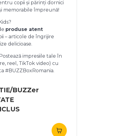
ntru copii și părinți dornici
și memorabile împreună!
Kids?
 de
produse atent
 – articole de îngrijire
ize delicioase.
ostează impresiile tale în
re, reel, TikTok video) cu
heta #BUZZBoxRomania.
TIE/BUZZer
TATE
NCLUS
rețul