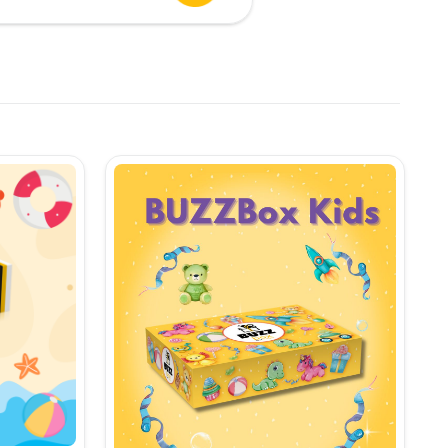
urent
te:
,90 lei.
i.