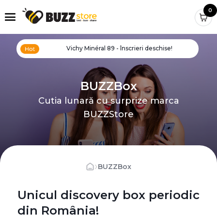
0
Vichy Minéral 89 - înscrieri deschise!
BUZZBox
Cutia lunară cu surprize marca
BUZZStore
›
BUZZBox
Unicul discovery box periodic
din România!