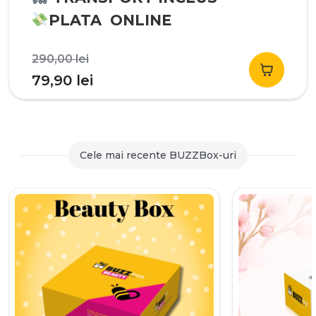
PLATA ONLINE
Prețul
290,00
lei
inițial
Prețul
79,90
lei
a
curent
fost:
este:
290,00 lei.
79,90 lei.
Cele mai recente BUZZBox-uri