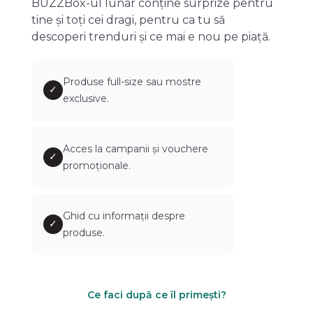
BUZZBox-ul lunar conține surprize pentru
tine și toți cei dragi, pentru ca tu să
descoperi trenduri și ce mai e nou pe piață.
Produse full-size sau mostre
✓
exclusive.
Acces la campanii și vouchere
✓
promoționale.
Ghid cu informații despre
✓
produse.
Ce faci după ce îl primești?