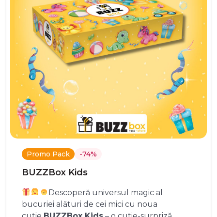
Promo Pack
-74%
BUZZBox Kids
Descoperă universul magic al
bucuriei alături de cei mici cu noua
cutie
BUZZBox Kids
– o cutie-surpriză