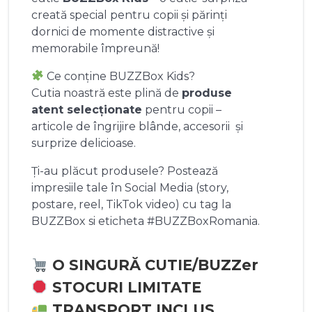
creată special pentru copii și părinți
dornici de momente distractive și
memorabile împreună!
Ce conține BUZZBox Kids?
Cutia noastră este plină de
produse
atent selecționate
pentru copii –
articole de îngrijire blânde, accesorii și
surprize delicioase.
Ți-au plăcut produsele? Postează
impresiile tale în Social Media (story,
postare, reel, TikTok video) cu tag la
BUZZBox si eticheta #BUZZBoxRomania.
O SINGURĂ CUTIE/BUZZer
STOCURI LIMITATE
TRANSPORT INCLUS