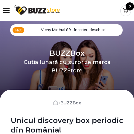
0
Vichy Minéral 89 - înscrieri deschise!
BUZZBox
Cutia lunară cu surprize marca
BUZZStore
›
BUZZBox
Unicul discovery box periodic
din România!