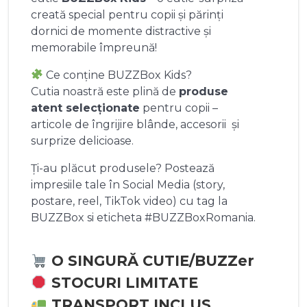
creată special pentru copii și părinți
dornici de momente distractive și
memorabile împreună!
Ce conține BUZZBox Kids?
Cutia noastră este plină de
produse
atent selecționate
pentru copii –
articole de îngrijire blânde, accesorii și
surprize delicioase.
Ți-au plăcut produsele? Postează
impresiile tale în Social Media (story,
postare, reel, TikTok video) cu tag la
BUZZBox si eticheta #BUZZBoxRomania.
O SINGURĂ CUTIE/BUZZer
STOCURI LIMITATE
TRANSPORT INCLUS