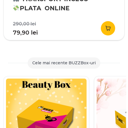
PLATA ONLINE
Prețul
290,00
lei
inițial
Prețul
79,90
lei
a
curent
fost:
este:
290,00 lei.
79,90 lei.
Cele mai recente BUZZBox-uri