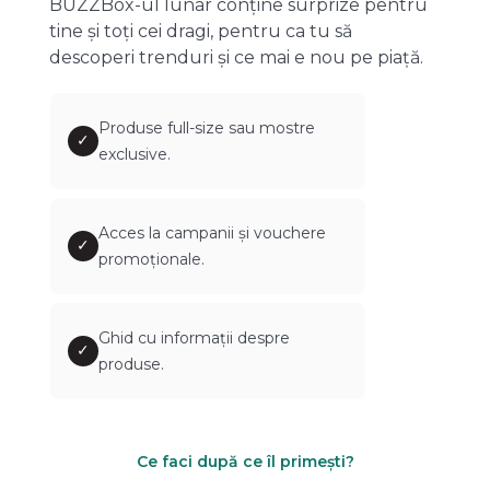
BUZZBox-ul lunar conține surprize pentru
tine și toți cei dragi, pentru ca tu să
descoperi trenduri și ce mai e nou pe piață.
Produse full-size sau mostre
✓
exclusive.
Acces la campanii și vouchere
✓
promoționale.
Ghid cu informații despre
✓
produse.
Ce faci după ce îl primești?