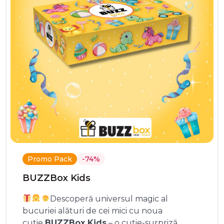
Promo Pack
-74%
BUZZBox Kids
Descoperă universul magic al
bucuriei alături de cei mici cu noua
cutie
BUZZBox Kids
– o cutie-surpriză