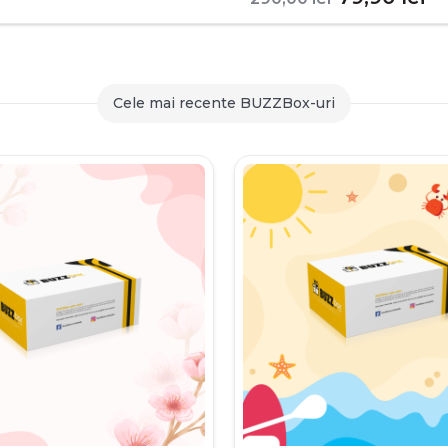
inițial
c
a
es
fost:
79
Cele mai recente BUZZBox-uri
290,00 le