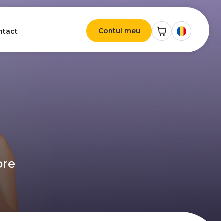
Contul meu
ntact
ore