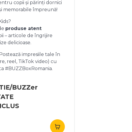
ntru copii și părinți dornici
și memorabile împreună!
Kids?
 de
produse atent
 – articole de îngrijire
ize delicioase.
ostează impresiile tale în
re, reel, TikTok video) cu
heta #BUZZBoxRomania.
TIE/BUZZer
TATE
NCLUS
rețul