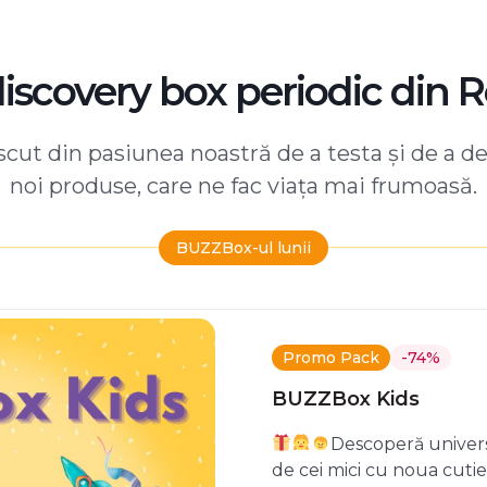
discovery box periodic din 
ut din pasiunea noastră de a testa și de a d
noi produse, care ne fac viața mai frumoasă.
BUZZBox-ul lunii
Promo Pack
-74%
BUZZBox Kids
Descoperă univers
de cei mici cu noua cuti