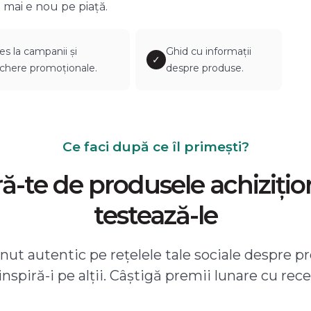
 mai e nou pe piață.
es la campanii și
Ghid cu informații
✓
chere promoționale.
despre produse.
Ce faci după ce îl primești?
-te de produsele achizițio
testează-le
ut autentic pe rețelele tale sociale despre pr
 inspiră-i pe alții. Câștigă premii lunare cu rece