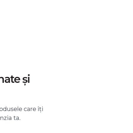
nate și
odusele care îți
nzia ta.