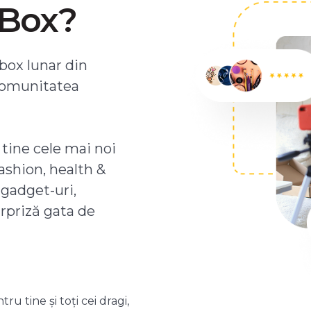
ZBox?
box lunar din
comunitatea
 tine cele mai noi
ashion, health &
 gadget-uri,
urpriză gata de
 tine și toți cei dragi,