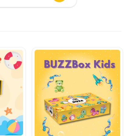
urent
te:
,90 lei.
i.