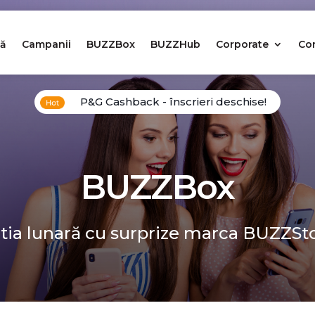
ă
Campanii
BUZZBox
BUZZHub
Corporate
Co
P&G Cashback - înscrieri deschise!
BUZZBox
tia lunară cu surprize marca BUZZSt