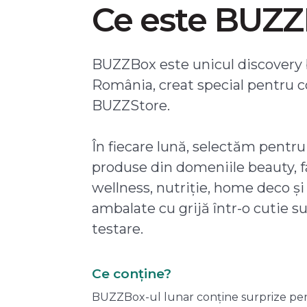
Ce este BUZ
BUZZBox este unicul discovery 
România, creat special pentru 
BUZZStore.
În fiecare lună, selectăm pentru
produse din domeniile beauty, f
wellness, nutriție, home deco și
ambalate cu grijă într-o cutie s
testare.
Ce conține?
BUZZBox-ul lunar conține surprize pentru