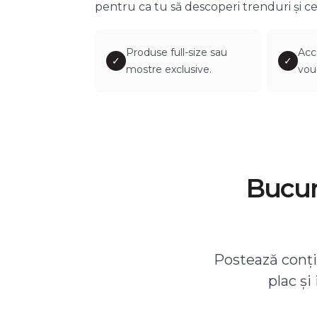
pentru ca tu să descoperi trenduri și ce
Produse full-size sau
Acc
✓
✓
mostre exclusive.
vou
Bucură
Postează conțin
plac și