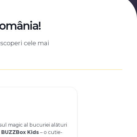
România!
escoperi cele mai
ul magic al bucuriei alături
e
BUZZBox Kids
– o cutie-