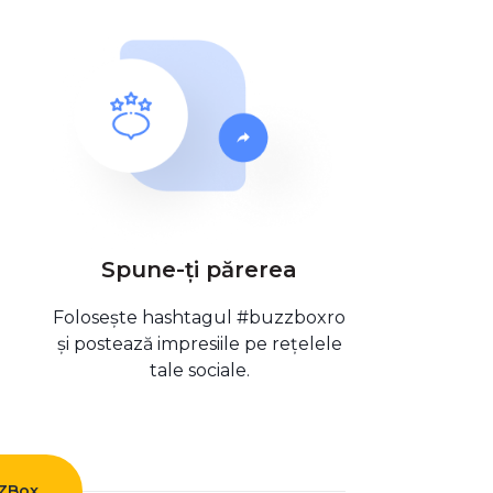
Spune-ți părerea
Folosește hashtagul #buzzboxro
și postează impresiile pe rețelele
tale sociale.
ZZBox