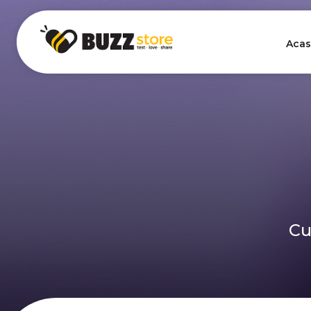
Acas
Cu