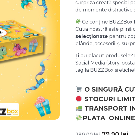
surpriză creată special pe
de momente distractive 
Ce conține BUZZBox 
Cutia noastră este plină
selecționate
pentru copii
blânde, accesorii și surpr
Ți-au plăcut produsele? P
Social Media (story, posta
tag la BUZZBox si etic
O SINGURĂ CU
STOCURI LIMI
TRANSPORT I
PLATA ONLINE
Prețul
P
79,90
lei
290,00
lei