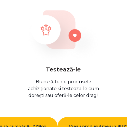
Testează-le
Bucură-te de produsele
achiziționate și testează-le cum
dorești sau oferă-le celor dragi!
u să cumpăr BUZZBox
Vreau produsul meu în BU