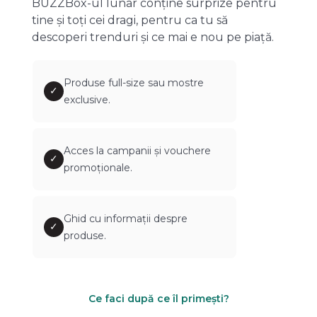
BUZZBox-ul lunar conține surprize pentru
tine și toți cei dragi, pentru ca tu să
descoperi trenduri și ce mai e nou pe piață.
Produse full-size sau mostre
✓
exclusive.
Acces la campanii și vouchere
✓
promoționale.
Ghid cu informații despre
✓
produse.
Ce faci după ce îl primești?