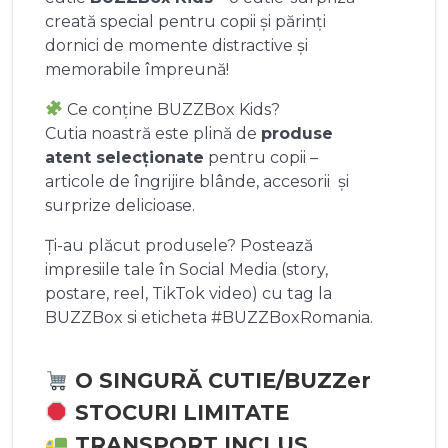
creată special pentru copii și părinți
dornici de momente distractive și
memorabile împreună!
Ce conține BUZZBox Kids?
Cutia noastră este plină de
produse
atent selecționate
pentru copii –
articole de îngrijire blânde, accesorii și
surprize delicioase.
Ți-au plăcut produsele? Postează
impresiile tale în Social Media (story,
postare, reel, TikTok video) cu tag la
BUZZBox si eticheta #BUZZBoxRomania.
O SINGURĂ CUTIE/BUZZer
STOCURI LIMITATE
TRANSPORT INCLUS