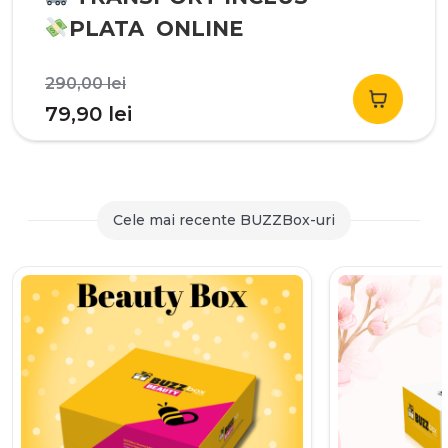
PLATA ONLINE
Prețul
290,00
lei
inițial
Prețul
79,90
lei
a
curent
fost:
este:
290,00 lei.
79,90 lei.
Cele mai recente BUZZBox-uri