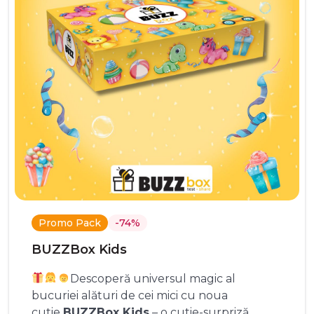
Promo Pack
-74%
BUZZBox Kids
Descoperă universul magic al
bucuriei alături de cei mici cu noua
cutie
BUZZBox Kids
– o cutie-surpriză