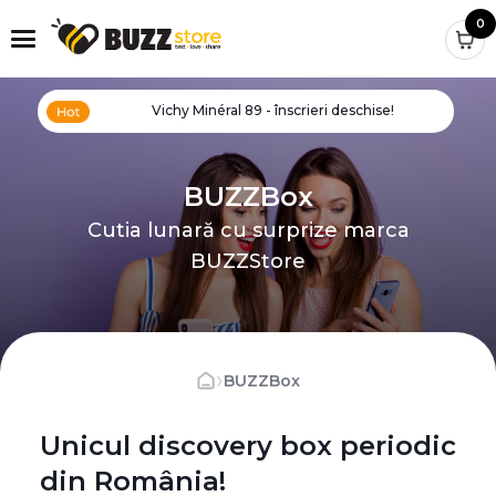
0
Vichy Minéral 89 - înscrieri deschise!
BUZZBox
Cutia lunară cu surprize marca
BUZZStore
›
BUZZBox
Unicul discovery box periodic
din România!