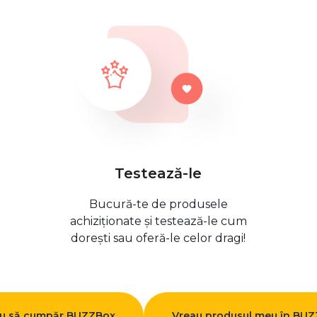
Testează-le
Bucură-te de produsele
achiziționate și testează-le cum
dorești sau oferă-le celor dragi!
u să cumpăr BUZZBox
Vreau produsul meu în BU