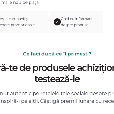
 mai e nou pe piață.
es la campanii și
Ghid cu informații
✓
chere promoționale.
despre produse.
Ce faci după ce îl primești?
-te de produsele achizițio
testează-le
ut autentic pe rețelele tale sociale despre pr
 inspiră-i pe alții. Câștigă premii lunare cu rece