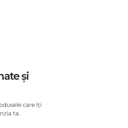
nate și
odusele care îți
nzia ta.