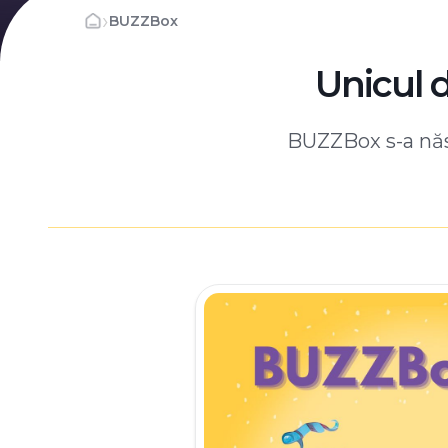
›
BUZZBox
Unicul 
BUZZBox s-a născ