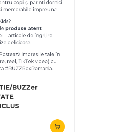
ntru copii și părinți dornici
și memorabile împreună!
Kids?
 de
produse atent
 – articole de îngrijire
ize delicioase.
ostează impresiile tale în
re, reel, TikTok video) cu
heta #BUZZBoxRomania.
TIE/BUZZer
TATE
NCLUS
rețul