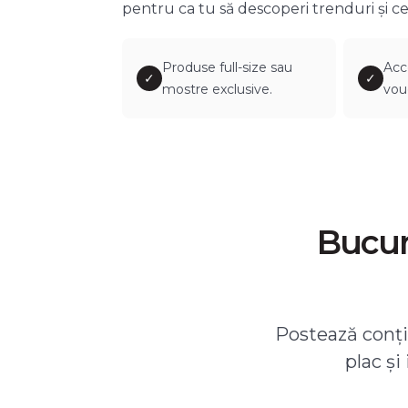
pentru ca tu să descoperi trenduri și ce
Produse full-size sau
Acc
✓
✓
mostre exclusive.
vou
Bucură
Postează conțin
plac și