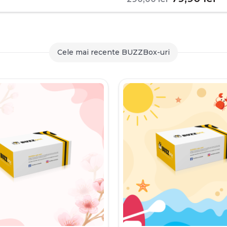
inițial
c
a
es
fost:
79
Cele mai recente BUZZBox-uri
290,00 le