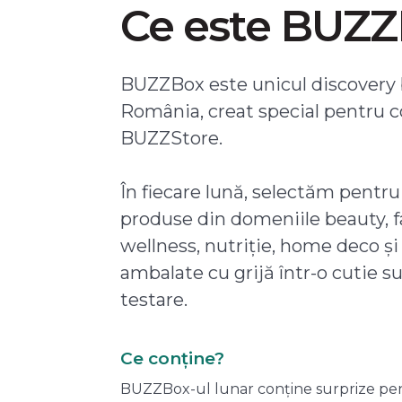
Ce este BUZ
BUZZBox este unicul discovery 
România, creat special pentru 
BUZZStore.
În fiecare lună, selectăm pentru
produse din domeniile beauty, f
wellness, nutriție, home deco și
ambalate cu grijă într-o cutie s
testare.
Ce conține?
BUZZBox-ul lunar conține surprize pentru