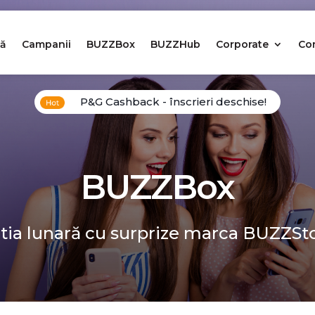
ă
Campanii
BUZZBox
BUZZHub
Corporate
Co
P&G Cashback - înscrieri deschise!
BUZZBox
tia lunară cu surprize marca BUZZSt