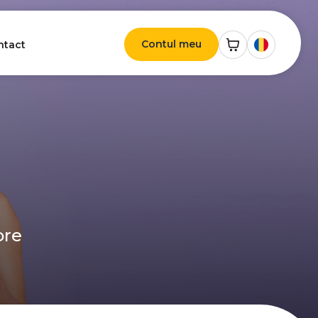
Contul meu
ntact
ore