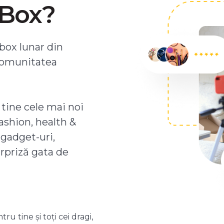
ZBox?
box lunar din
comunitatea
 tine cele mai noi
ashion, health &
 gadget-uri,
urpriză gata de
 tine și toți cei dragi,