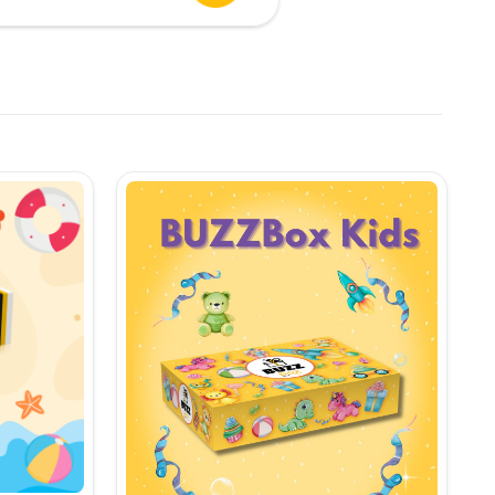
urent
te:
,90 lei.
i.