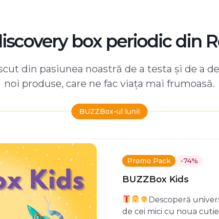
discovery box periodic din 
ut din pasiunea noastră de a testa și de a d
noi produse, care ne fac viața mai frumoasă.
BUZZBox-ul lunii
Promo Pack
-74%
BUZZBox Kids
Descoperă univers
de cei mici cu noua cuti