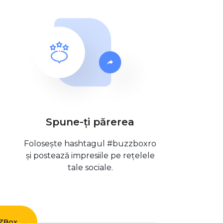
Spune-ți părerea
Folosește hashtagul #buzzboxro
și postează impresiile pe rețelele
tale sociale.
ZZBox