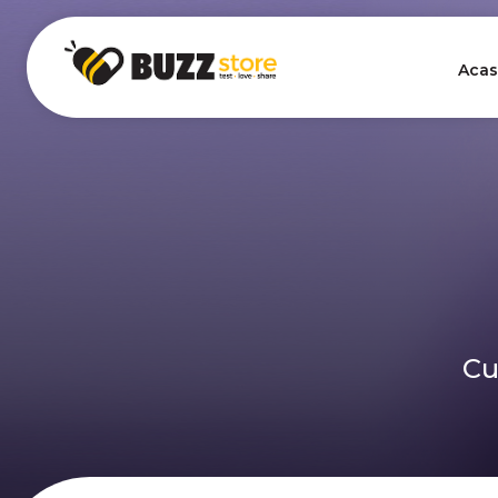
Acas
Cu