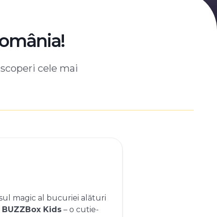
România!
escoperi cele mai
ul magic al bucuriei alături
e
BUZZBox Kids
– o cutie-