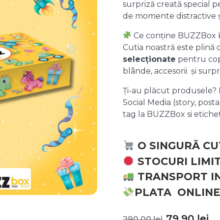
surpriză creată special pe
de momente distractive 
Ce conține BUZZBox 
Cutia noastră este plină
selecționate
pentru copii
blânde, accesorii și surpr
Ți-au plăcut produsele? P
Social Media (story, posta
tag la BUZZBox si etic
O SINGURĂ CU
STOCURI LIMI
TRANSPORT I
PLATA ONLINE
Prețul
P
79,90
lei
290,00
lei