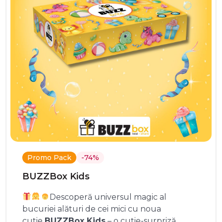
Promo Pack
-74%
BUZZBox Kids
Descoperă universul magic al
bucuriei alături de cei mici cu noua
cutie
BUZZBox Kids
– o cutie-surpriză