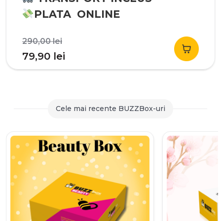
PLATA ONLINE
Prețul
290,00
lei
inițial
Prețul
79,90
lei
a
curent
fost:
este:
290,00 lei.
79,90 lei.
Cele mai recente BUZZBox-uri