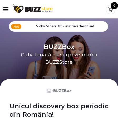
0
Vichy Minéral 89 - înscrieri deschise!
BUZZBox
Cutia lunară cu surprize marca
BUZZStore
›
BUZZBox
Unicul discovery box periodic
din România!