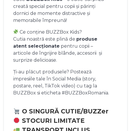
creată special pentru copii și părinți
dornici de momente distractive și
memorabile împreună!
Ce conține BUZZBox Kids?
Cutia noastră este plină de
produse
atent selecționate
pentru copii –
articole de îngrijire blânde, accesorii și
surprize delicioase.
Ți-au plăcut produsele? Postează
impresiile tale în Social Media (story,
postare, reel, TikTok video) cu tag la
BUZZBox si eticheta #BUZZBoxRomania.
O SINGURĂ CUTIE/BUZZer
STOCURI LIMITATE
TRANSPORT INCLUS