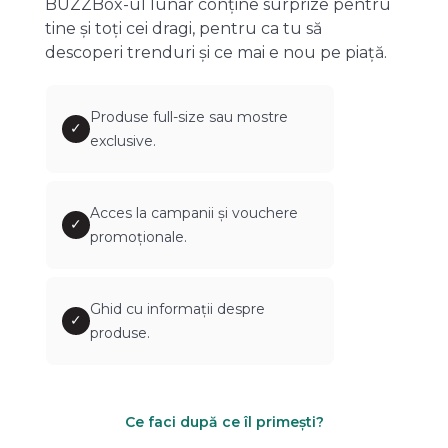
BUZZBox-ul lunar conține surprize pentru
tine și toți cei dragi, pentru ca tu să
descoperi trenduri și ce mai e nou pe piață.
Produse full-size sau mostre
✓
exclusive.
Acces la campanii și vouchere
✓
promoționale.
Ghid cu informații despre
✓
produse.
Ce faci după ce îl primești?