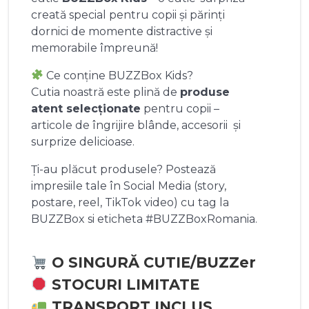
creată special pentru copii și părinți
dornici de momente distractive și
memorabile împreună!
Ce conține BUZZBox Kids?
Cutia noastră este plină de
produse
atent selecționate
pentru copii –
articole de îngrijire blânde, accesorii și
surprize delicioase.
Ți-au plăcut produsele? Postează
impresiile tale în Social Media (story,
postare, reel, TikTok video) cu tag la
BUZZBox si eticheta #BUZZBoxRomania.
O SINGURĂ CUTIE/BUZZer
STOCURI LIMITATE
TRANSPORT INCLUS