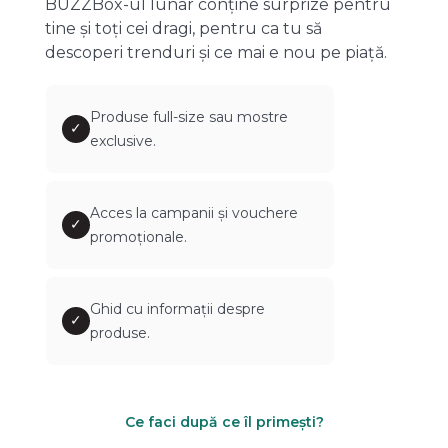
BUZZBox-ul lunar conține surprize pentru
tine și toți cei dragi, pentru ca tu să
descoperi trenduri și ce mai e nou pe piață.
Produse full-size sau mostre
✓
exclusive.
Acces la campanii și vouchere
✓
promoționale.
Ghid cu informații despre
✓
produse.
Ce faci după ce îl primești?