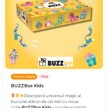
Promo Pack
-74%
BUZZBox Kids
Descoperă universul magic al
bucuriei alături de cei mici cu noua
cutie
BUZZBox Kids
– o cutie-surpriză