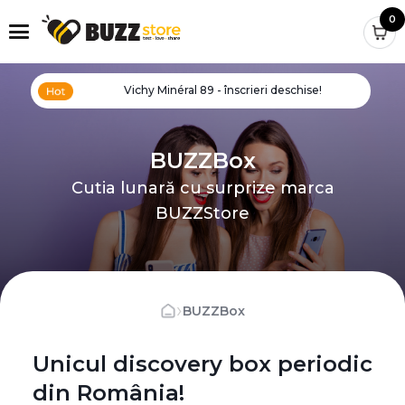
0
Vichy Minéral 89 - înscrieri deschise!
BUZZBox
Cutia lunară cu surprize marca
BUZZStore
›
BUZZBox
Unicul discovery box periodic
din România!