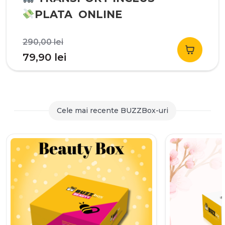
PLATA ONLINE
Prețul
290,00
lei
inițial
Prețul
79,90
lei
a
curent
fost:
este:
290,00 lei.
79,90 lei.
Cele mai recente BUZZBox-uri