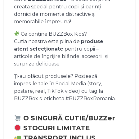
creată special pentru copii și părinți
dornici de momente distractive și
memorabile împreună!
Ce conține BUZZBox Kids?
Cutia noastră este plină de
produse
atent selecționate
pentru copii –
articole de îngrijire blânde, accesorii și
surprize delicioase.
Ți-au plăcut produsele? Postează
impresiile tale în Social Media (story,
postare, reel, TikTok video) cu tag la
BUZZBox si eticheta #BUZZBoxRomania.
O SINGURĂ CUTIE/BUZZer
STOCURI LIMITATE
TRANSPORT INCLUS