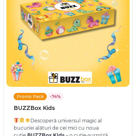
Promo Pack
-74%
BUZZBox Kids
Descoperă universul magic al
bucuriei alături de cei mici cu noua
cutie
BUZZBox Kids
– o cutie-surpriză