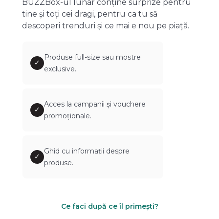
BUZZBox-ul lunar conține surprize pentru
tine și toți cei dragi, pentru ca tu să
descoperi trenduri și ce mai e nou pe piață.
Produse full-size sau mostre
✓
exclusive.
Acces la campanii și vouchere
✓
promoționale.
Ghid cu informații despre
✓
produse.
Ce faci după ce îl primești?