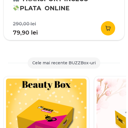
PLATA ONLINE
Prețul
290,00
lei
inițial
Prețul
79,90
lei
a
curent
fost:
este:
290,00 lei.
79,90 lei.
Cele mai recente BUZZBox-uri