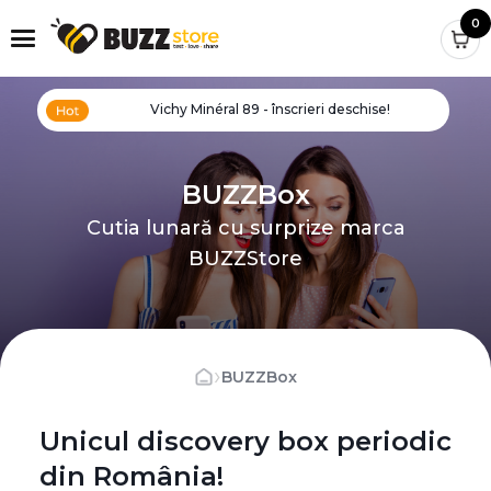
0
Vichy Minéral 89 - înscrieri deschise!
BUZZBox
Cutia lunară cu surprize marca
BUZZStore
›
BUZZBox
Unicul discovery box periodic
din România!