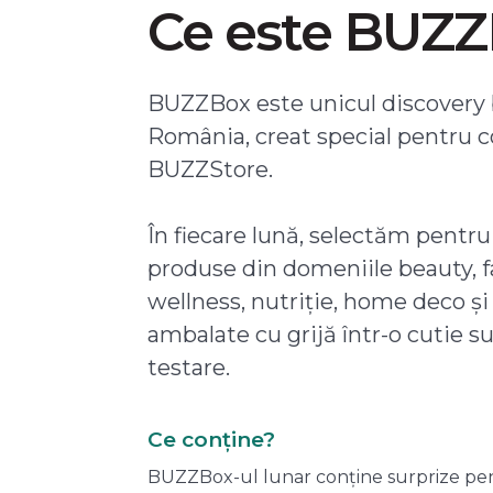
Ce este BUZ
BUZZBox este unicul discovery 
România, creat special pentru 
BUZZStore.
În fiecare lună, selectăm pentru
produse din domeniile beauty, f
wellness, nutriție, home deco și
ambalate cu grijă într-o cutie s
testare.
Ce conține?
BUZZBox-ul lunar conține surprize pentru