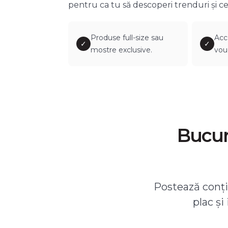
pentru ca tu să descoperi trenduri și ce
Produse full-size sau
Acc
✓
✓
mostre exclusive.
vou
Bucură
Postează conțin
plac și