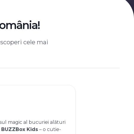
România!
escoperi cele mai
ul magic al bucuriei alături
e
BUZZBox Kids
– o cutie-