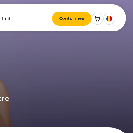
Contul meu
ntact
ore