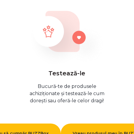
Testează-le
Bucură-te de produsele
achiziționate și testează-le cum
dorești sau oferă-le celor dragi!
u să cumpăr BUZZBox
Vreau produsul meu în BU