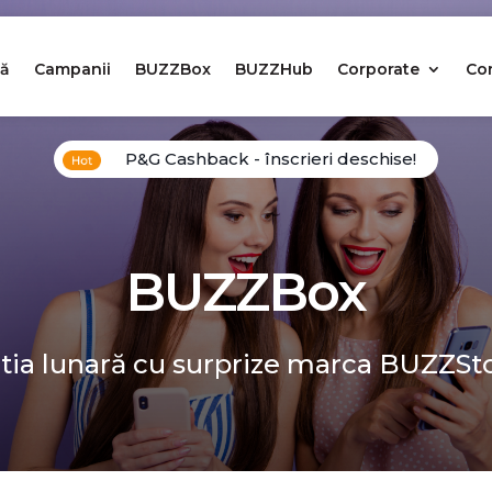
ă
Campanii
BUZZBox
BUZZHub
Corporate
Co
P&G Cashback - înscrieri deschise!
BUZZBox
tia lunară cu surprize marca BUZZSt