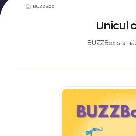
›
BUZZBox
Unicul 
BUZZBox s-a născ