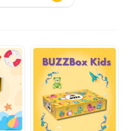
urent
te:
,90 lei.
i.