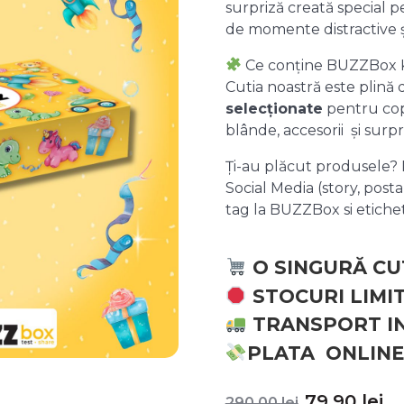
surpriză creată special pe
de momente distractive 
Ce conține BUZZBox 
Cutia noastră este plină
selecționate
pentru copii
blânde, accesorii și surpr
Ți-au plăcut produsele? P
Social Media (story, posta
tag la BUZZBox si etic
O SINGURĂ CU
STOCURI LIMI
TRANSPORT I
PLATA ONLINE
Prețul
P
79,90
lei
290,00
lei