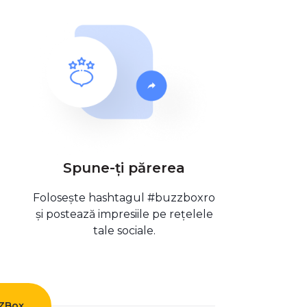
Spune-ți părerea
Folosește hashtagul #buzzboxro
și postează impresiile pe rețelele
tale sociale.
ZZBox