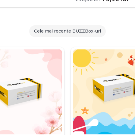
inițial
c
a
es
fost:
79
Cele mai recente BUZZBox-uri
290,00 le