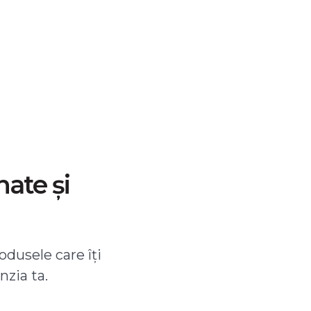
nate și
odusele care îți
nzia ta.