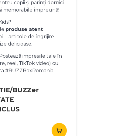
ntru copii și părinți dornici
și memorabile împreună!
Kids?
 de
produse atent
 – articole de îngrijire
ize delicioase.
ostează impresiile tale în
re, reel, TikTok video) cu
heta #BUZZBoxRomania.
TIE/BUZZer
TATE
NCLUS
rețul