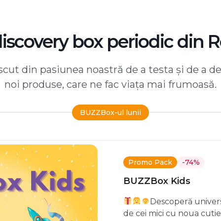
discovery box periodic din 
ut din pasiunea noastră de a testa și de a d
noi produse, care ne fac viața mai frumoasă.
BUZZBox-ul lunii
Promo Pack
-74%
BUZZBox Kids
Descoperă univers
de cei mici cu noua cuti