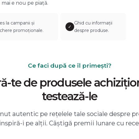
 mai e nou pe piață.
es la campanii și
Ghid cu informații
✓
chere promoționale.
despre produse.
Ce faci după ce îl primești?
-te de produsele achizițio
testează-le
ut autentic pe rețelele tale sociale despre pr
 inspiră-i pe alții. Câștigă premii lunare cu rece