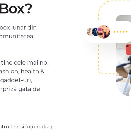
ZBox?
box lunar din
comunitatea
 tine cele mai noi
ashion, health &
 gadget-uri,
urpriză gata de
 tine și toți cei dragi,