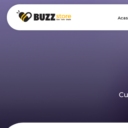
Acas
Cu