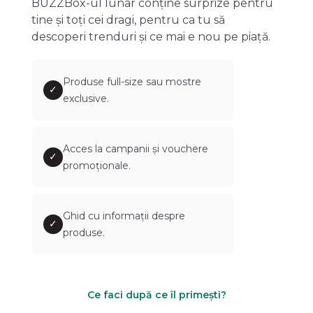
BUZZBox-ul lunar conține surprize pentru
tine și toți cei dragi, pentru ca tu să
descoperi trenduri și ce mai e nou pe piață.
Produse full-size sau mostre
✓
exclusive.
Acces la campanii și vouchere
✓
promoționale.
Ghid cu informații despre
✓
produse.
Ce faci după ce îl primești?