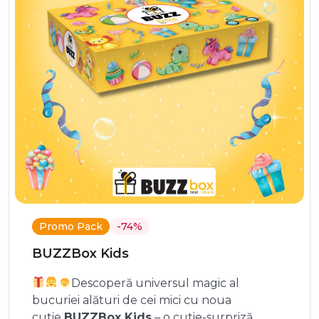
Promo Pack
-74%
BUZZBox Kids
Descoperă universul magic al
bucuriei alături de cei mici cu noua
cutie
BUZZBox Kids
– o cutie-surpriză