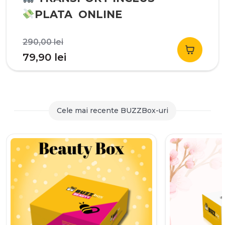
PLATA ONLINE
Prețul
290,00
lei
inițial
Prețul
79,90
lei
a
curent
fost:
este:
290,00 lei.
79,90 lei.
Cele mai recente BUZZBox-uri