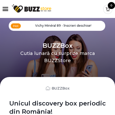
0
Vichy Minéral 89 - înscrieri deschise!
BUZZBox
Cutia lunară cu surprize marca
BUZZStore
›
BUZZBox
Unicul discovery box periodic
din România!