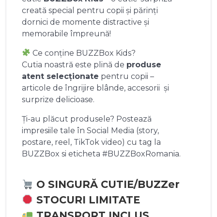
creată special pentru copii și părinți
dornici de momente distractive și
memorabile împreună!
Ce conține BUZZBox Kids?
Cutia noastră este plină de
produse
atent selecționate
pentru copii –
articole de îngrijire blânde, accesorii și
surprize delicioase.
Ți-au plăcut produsele? Postează
impresiile tale în Social Media (story,
postare, reel, TikTok video) cu tag la
BUZZBox si eticheta #BUZZBoxRomania.
O SINGURĂ CUTIE/BUZZer
STOCURI LIMITATE
TRANSPORT INCLUS