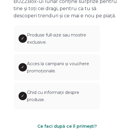
BUZZBox-ul lunar conține surprize pentru
tine și toți cei dragi, pentru ca tu să
descoperi trenduri și ce mai e nou pe piață.
Produse full-size sau mostre
✓
exclusive.
Acces la campanii și vouchere
✓
promoționale.
Ghid cu informații despre
✓
produse.
Ce faci după ce îl primești?