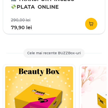
PLATA ONLINE
Prețul
290,00
lei
inițial
Prețul
79,90
lei
a
curent
fost:
este:
290,00 lei.
79,90 lei.
Cele mai recente BUZZBox-uri