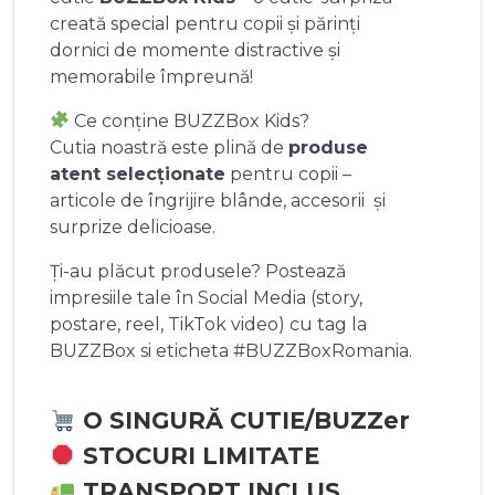
creată special pentru copii și părinți
dornici de momente distractive și
memorabile împreună!
Ce conține BUZZBox Kids?
Cutia noastră este plină de
produse
atent selecționate
pentru copii –
articole de îngrijire blânde, accesorii și
surprize delicioase.
Ți-au plăcut produsele? Postează
impresiile tale în Social Media (story,
postare, reel, TikTok video) cu tag la
BUZZBox si eticheta #BUZZBoxRomania.
O SINGURĂ CUTIE/BUZZer
STOCURI LIMITATE
TRANSPORT INCLUS