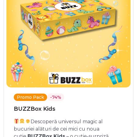
Promo Pack
-74%
BUZZBox Kids
Descoperă universul magic al
bucuriei alături de cei mici cu noua
cutie
BUZZBox Kids
– o cutie-surpriză