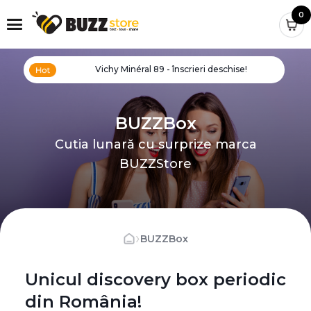
0
Vichy Minéral 89 - înscrieri deschise!
BUZZBox
Cutia lunară cu surprize marca
BUZZStore
›
BUZZBox
Unicul discovery box periodic
din România!