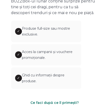
BUZZBox-ul lunar conține surprize pentru
tine și toți cei dragi, pentru ca tu să
descoperi trenduri și ce mai e nou pe piață.
Produse full-size sau mostre
✓
exclusive.
Acces la campanii și vouchere
✓
promoționale.
Ghid cu informații despre
✓
produse.
Ce faci după ce îl primești?