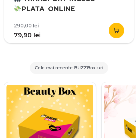
PLATA ONLINE
Prețul
290,00
lei
inițial
Prețul
79,90
lei
a
curent
fost:
este:
290,00 lei.
79,90 lei.
Cele mai recente BUZZBox-uri