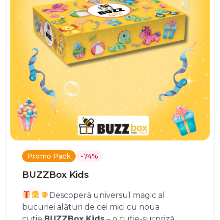
Promo Pack
-74%
BUZZBox Kids
Descoperă universul magic al
bucuriei alături de cei mici cu noua
cutie
BUZZBox Kids
– o cutie-surpriză