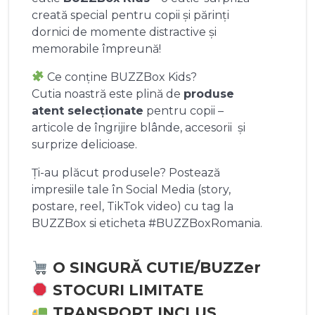
creată special pentru copii și părinți
dornici de momente distractive și
memorabile împreună!
Ce conține BUZZBox Kids?
Cutia noastră este plină de
produse
atent selecționate
pentru copii –
articole de îngrijire blânde, accesorii și
surprize delicioase.
Ți-au plăcut produsele? Postează
impresiile tale în Social Media (story,
postare, reel, TikTok video) cu tag la
BUZZBox si eticheta #BUZZBoxRomania.
O SINGURĂ CUTIE/BUZZer
STOCURI LIMITATE
TRANSPORT INCLUS