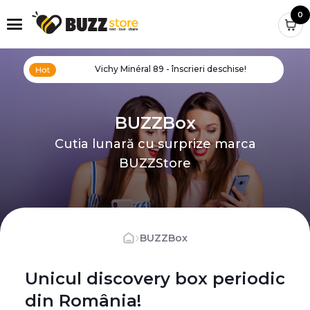
0
Vichy Minéral 89 - înscrieri deschise!
BUZZBox
Cutia lunară cu surprize marca
BUZZStore
›
BUZZBox
Unicul discovery box periodic
din România!