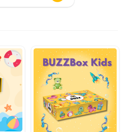
urent
te:
,90 lei.
i.