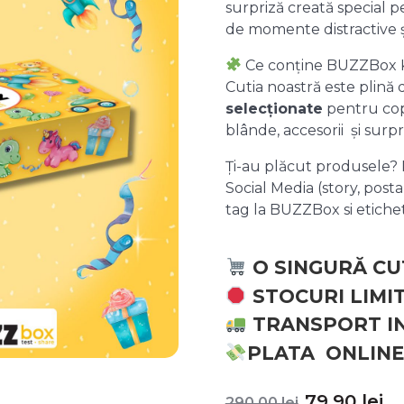
surpriză creată special pe
de momente distractive 
Ce conține BUZZBox 
Cutia noastră este plină
selecționate
pentru copii
blânde, accesorii și surpr
Ți-au plăcut produsele? P
Social Media (story, posta
tag la BUZZBox si etic
O SINGURĂ CU
STOCURI LIMI
TRANSPORT I
PLATA ONLINE
Prețul
P
79,90
lei
290,00
lei