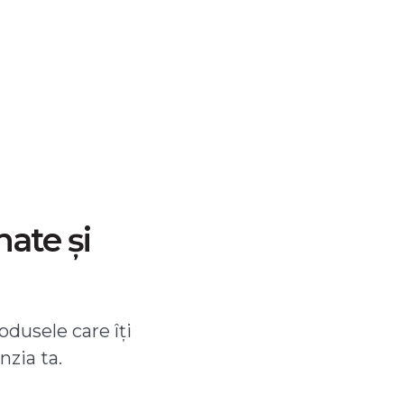
nate și
odusele care îți
nzia ta.