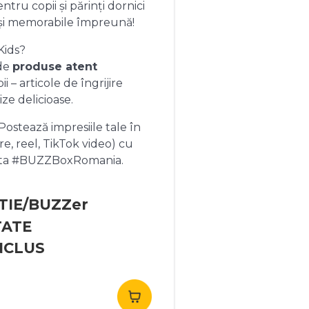
ntru copii și părinți dornici
și memorabile împreună!
Kids?
 de
produse atent
 – articole de îngrijire
ize delicioase.
ostează impresiile tale în
re, reel, TikTok video) cu
heta #BUZZBoxRomania.
TIE/BUZZer
TATE
NCLUS
rețul