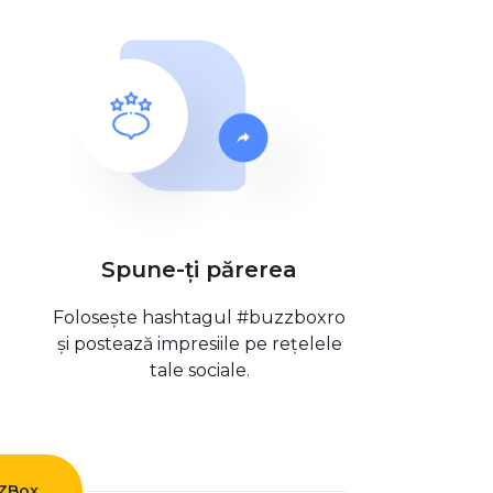
Spune-ți părerea
Folosește hashtagul #buzzboxro
și postează impresiile pe rețelele
tale sociale.
ZZBox