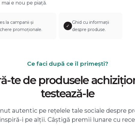
 mai e nou pe piață.
es la campanii și
Ghid cu informații
✓
chere promoționale.
despre produse.
Ce faci după ce îl primești?
-te de produsele achizițio
testează-le
ut autentic pe rețelele tale sociale despre pr
 inspiră-i pe alții. Câștigă premii lunare cu rece