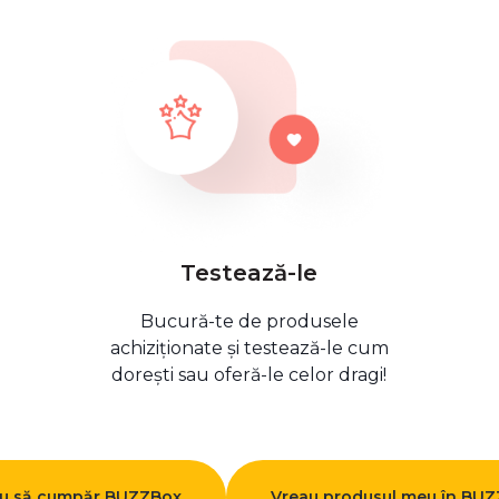
Testează-le
Bucură-te de produsele
achiziționate și testează-le cum
dorești sau oferă-le celor dragi!
u să cumpăr BUZZBox
Vreau produsul meu în BU