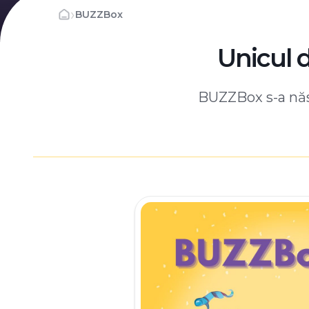
›
BUZZBox
Unicul 
BUZZBox s-a născ