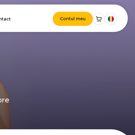
Contul meu
ntact
ore