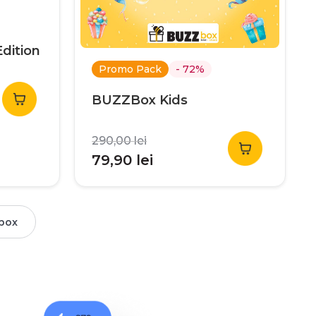
dition
Promo Pack
- 72%
BUZZBox Kids
290,00
lei
Prețul
Prețul
79,90
lei
inițial
curent
a
este:
fost:
79,90 lei.
box
290,00 lei.