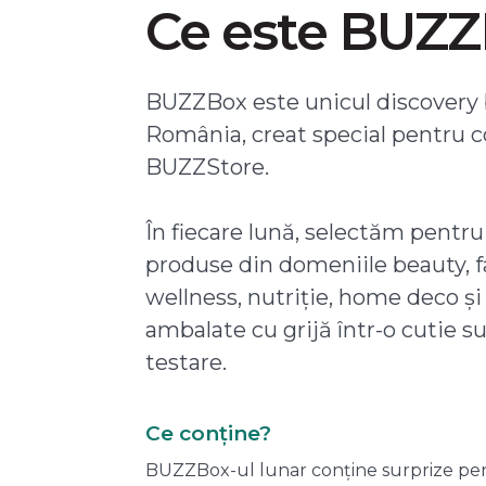
Ce este BUZ
BUZZBox este unicul discovery 
România, creat special pentru 
BUZZStore.
În fiecare lună, selectăm pentru
produse din domeniile beauty, f
wellness, nutriție, home deco și
ambalate cu grijă într-o cutie s
testare.
Ce conține?
BUZZBox-ul lunar conține surprize pentru