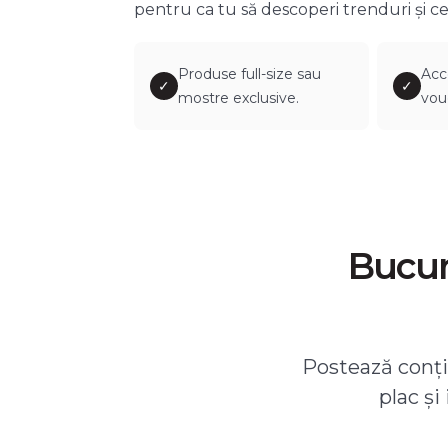
pentru ca tu să descoperi trenduri și ce
Produse full-size sau
Acc
✓
✓
mostre exclusive.
vou
Bucură
Postează conțin
plac și