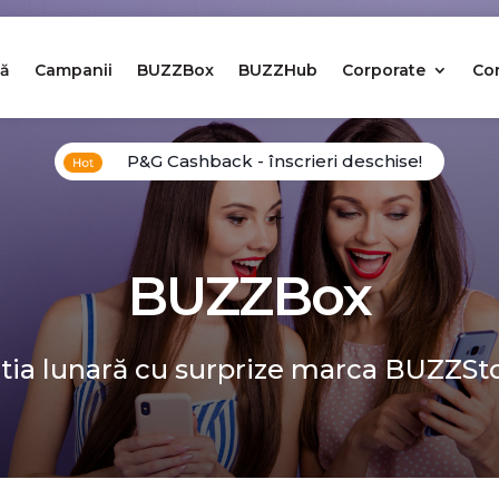
ă
Campanii
BUZZBox
BUZZHub
Corporate
Co
P&G Cashback - înscrieri deschise!
BUZZBox
tia lunară cu surprize marca BUZZSt