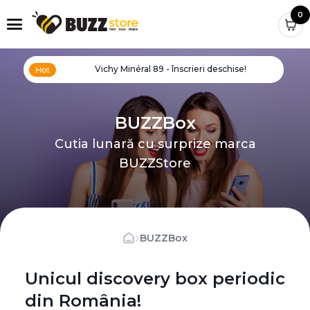
0
Vichy Minéral 89 - înscrieri deschise!
BUZZBox
Cutia lunară cu surprize marca
BUZZStore
›
BUZZBox
Unicul discovery box periodic
din România!