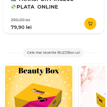
PLATA ONLINE
Prețul
290,00
lei
inițial
Prețul
79,90
lei
a
curent
fost:
este:
290,00 lei.
79,90 lei.
Cele mai recente BUZZBox-uri