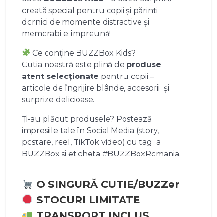
creată special pentru copii și părinți
dornici de momente distractive și
memorabile împreună!
Ce conține BUZZBox Kids?
Cutia noastră este plină de
produse
atent selecționate
pentru copii –
articole de îngrijire blânde, accesorii și
surprize delicioase.
Ți-au plăcut produsele? Postează
impresiile tale în Social Media (story,
postare, reel, TikTok video) cu tag la
BUZZBox si eticheta #BUZZBoxRomania.
O SINGURĂ CUTIE/BUZZer
STOCURI LIMITATE
TRANSPORT INCLUS