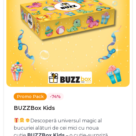
Promo Pack
-74%
BUZZBox Kids
Descoperă universul magic al
bucuriei alături de cei mici cu noua
cutie
BUZZBox Kids
– o cutie-surpriză