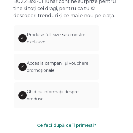
BUZZBox-ul lunar conține surprize pentru
tine și toți cei dragi, pentru ca tu să
descoperi trenduri și ce mai e nou pe piață.
Produse full-size sau mostre
✓
exclusive.
Acces la campanii și vouchere
✓
promoționale.
Ghid cu informații despre
✓
produse.
Ce faci după ce îl primești?