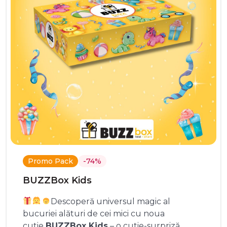
Promo Pack
-74%
BUZZBox Kids
Descoperă universul magic al
bucuriei alături de cei mici cu noua
cutie
BUZZBox Kids
– o cutie-surpriză