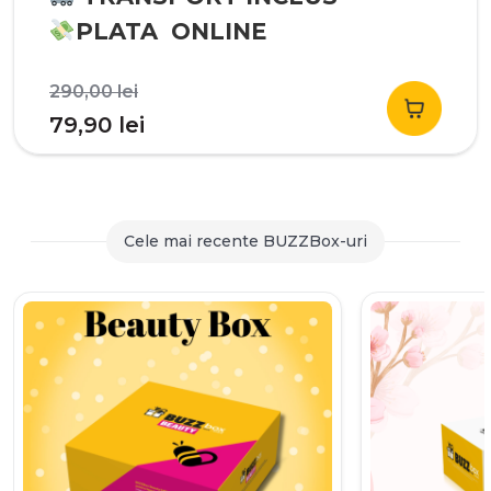
PLATA ONLINE
Prețul
290,00
lei
inițial
Prețul
79,90
lei
a
curent
fost:
este:
290,00 lei.
79,90 lei.
Cele mai recente BUZZBox-uri