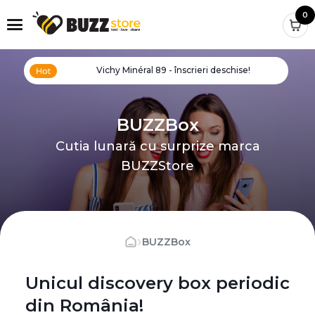
0
Vichy Minéral 89 - înscrieri deschise!
BUZZBox
Cutia lunară cu surprize marca
BUZZStore
›
BUZZBox
Unicul discovery box periodic
din România!