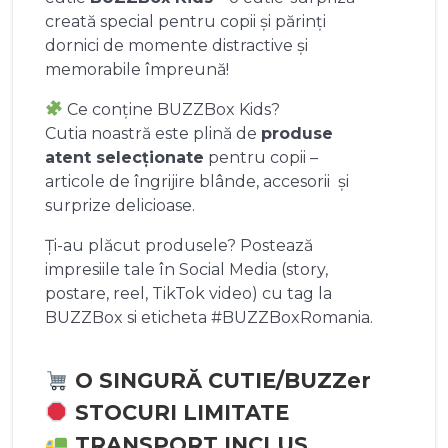
creată special pentru copii și părinți
dornici de momente distractive și
memorabile împreună!
Ce conține BUZZBox Kids?
Cutia noastră este plină de
produse
atent selecționate
pentru copii –
articole de îngrijire blânde, accesorii și
surprize delicioase.
Ți-au plăcut produsele? Postează
impresiile tale în Social Media (story,
postare, reel, TikTok video) cu tag la
BUZZBox si eticheta #BUZZBoxRomania.
O SINGURĂ CUTIE/BUZZer
STOCURI LIMITATE
TRANSPORT INCLUS