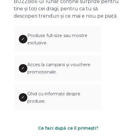
BUZZBox-ul lunar conține surprize pentru
tine și toți cei dragi, pentru ca tu să
descoperi trenduri și ce mai e nou pe piață.
Produse full-size sau mostre
✓
exclusive.
Acces la campanii și vouchere
✓
promoționale.
Ghid cu informații despre
✓
produse.
Ce faci după ce îl primești?