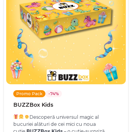
Promo Pack
-74%
BUZZBox Kids
Descoperă universul magic al
bucuriei alături de cei mici cu noua
cutie
BUZZBox Kids
– o cutie-surpriză