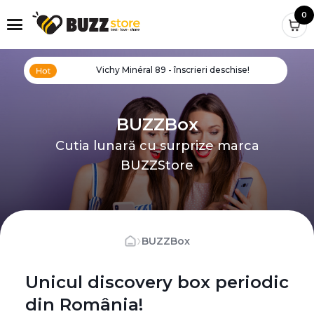
0
Vichy Minéral 89 - înscrieri deschise!
BUZZBox
Cutia lunară cu surprize marca
BUZZStore
›
BUZZBox
Unicul discovery box periodic
din România!