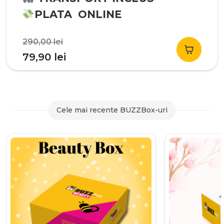
PLATA ONLINE
Prețul
290,00
lei
inițial
Prețul
79,90
lei
a
curent
fost:
este:
290,00 lei.
79,90 lei.
Cele mai recente BUZZBox-uri