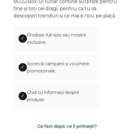
BUZZBox-ul lunar conține surprize pentru
tine și toți cei dragi, pentru ca tu să
descoperi trenduri și ce mai e nou pe piață.
Produse full-size sau mostre
✓
exclusive.
Acces la campanii și vouchere
✓
promoționale.
Ghid cu informații despre
✓
produse.
Ce faci după ce îl primești?