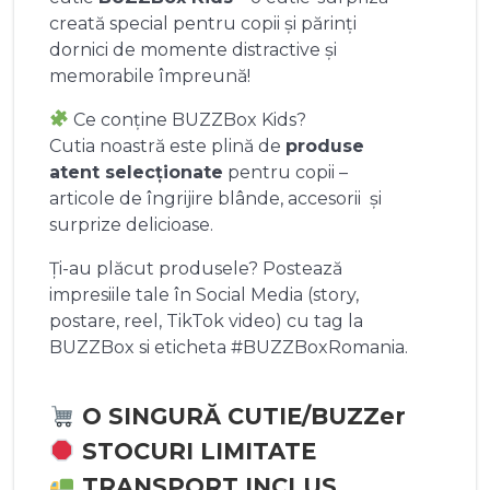
creată special pentru copii și părinți
dornici de momente distractive și
memorabile împreună!
Ce conține BUZZBox Kids?
Cutia noastră este plină de
produse
atent selecționate
pentru copii –
articole de îngrijire blânde, accesorii și
surprize delicioase.
Ți-au plăcut produsele? Postează
impresiile tale în Social Media (story,
postare, reel, TikTok video) cu tag la
BUZZBox si eticheta #BUZZBoxRomania.
O SINGURĂ CUTIE/BUZZer
STOCURI LIMITATE
TRANSPORT INCLUS