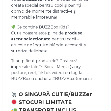
creată special pentru copii și părinți
dornici de momente distractive și
memorabile împreună!
Ce conține BUZZBox Kids?
Cutia noastră este plină de
produse
atent selecționate
pentru copii –
articole de îngrijire blânde, accesorii și
surprize delicioase.
Ți-au plăcut produsele? Postează
impresiile tale în Social Media (story,
postare, reel, TikTok video) cu tag la
BUZZBox si eticheta #BUZZBoxRomania.
O SINGURĂ CUTIE/BUZZer
STOCURI LIMITATE
TRANSPORT INCLUS