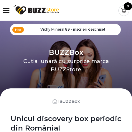
0
Vichy Minéral 89 - înscrieri deschise!
BUZZBox
Cutia lunară cu surprize marca
BUZZStore
›
BUZZBox
Unicul discovery box periodic
din România!