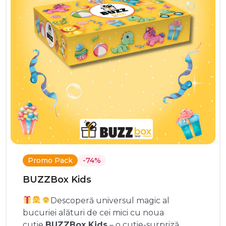
Promo Pack
-74%
BUZZBox Kids
Descoperă universul magic al
bucuriei alături de cei mici cu noua
cutie
BUZZBox Kids
– o cutie-surpriză