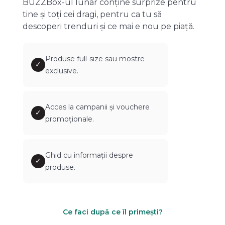
BUZZBox-ul lunar conține surprize pentru
tine și toți cei dragi, pentru ca tu să
descoperi trenduri și ce mai e nou pe piață.
Produse full-size sau mostre
✓
exclusive.
Acces la campanii și vouchere
✓
promoționale.
Ghid cu informații despre
✓
produse.
Ce faci după ce îl primești?