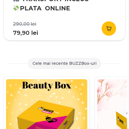
PLATA ONLINE
Prețul
290,00
lei
inițial
Prețul
79,90
lei
a
curent
fost:
este:
290,00 lei.
79,90 lei.
Cele mai recente BUZZBox-uri