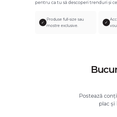
pentru ca tu să descoperi trenduri și ce
Produse full-size sau
Acc
✓
✓
mostre exclusive.
vou
Bucură
Postează conțin
plac și