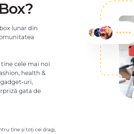
ZBox?
box lunar din
comunitatea
 tine cele mai noi
ashion, health &
 gadget-uri,
urpriză gata de
 tine și toți cei dragi,