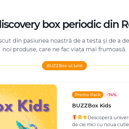
discovery box periodic din 
ut din pasiunea noastră de a testa și de a d
noi produse, care ne fac viața mai frumoasă.
BUZZBox-ul lunii
Promo Pack
-74%
BUZZBox Kids
Descoperă univers
de cei mici cu noua cuti