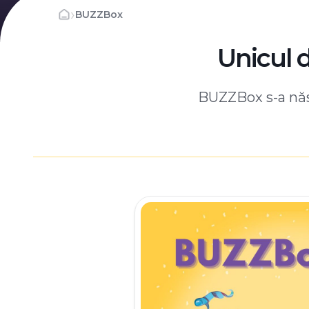
›
BUZZBox
Unicul 
BUZZBox s-a născ