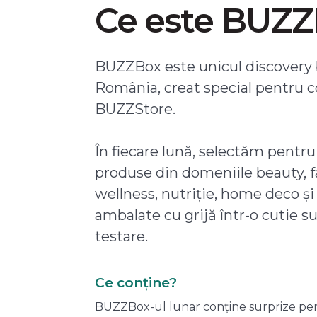
Ce este BUZ
BUZZBox este unicul discovery 
România, creat special pentru 
BUZZStore.
În fiecare lună, selectăm pentru
produse din domeniile beauty, f
wellness, nutriție, home deco și
ambalate cu grijă într-o cutie s
testare.
Ce conține?
BUZZBox-ul lunar conține surprize pentru