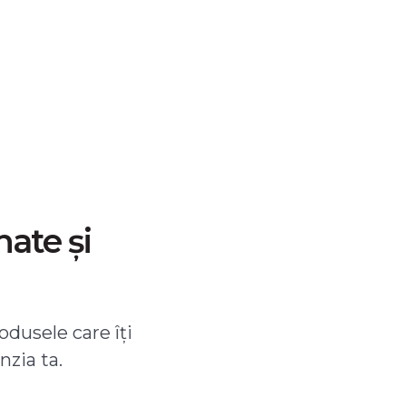
nate și
odusele care îți
nzia ta.