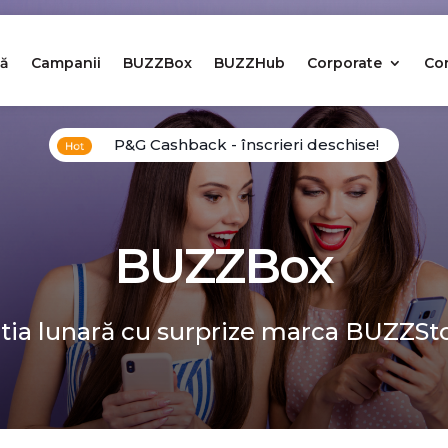
ă
Campanii
BUZZBox
BUZZHub
Corporate
Co
P&G Cashback - înscrieri deschise!
BUZZBox
tia lunară cu surprize marca BUZZSt