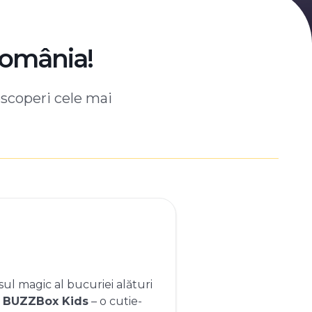
România!
escoperi cele mai
ul magic al bucuriei alături
e
BUZZBox Kids
– o cutie-