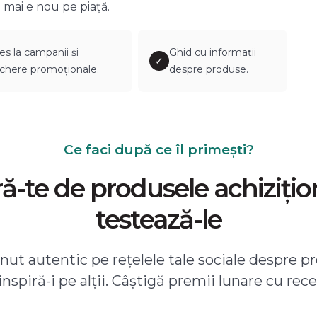
 mai e nou pe piață.
es la campanii și
Ghid cu informații
✓
chere promoționale.
despre produse.
Ce faci după ce îl primești?
-te de produsele achizițio
testează-le
ut autentic pe rețelele tale sociale despre pr
 inspiră-i pe alții. Câștigă premii lunare cu rece