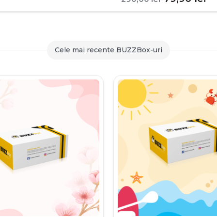
inițial
c
a
es
fost:
79
Cele mai recente BUZZBox-uri
290,00 le