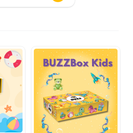
urent
te:
,90 lei.
i.