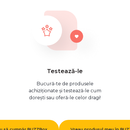
Testează-le
Bucură-te de produsele
achiziționate și testează-le cum
dorești sau oferă-le celor dragi!
u să cumpăr BUZZBox
Vreau produsul meu în BU