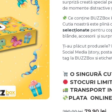
surpriză creată special pe
de momente distractive 
Ce conține BUZZBox 
Cutia noastră este plină
selecționate
pentru copii
blânde, accesorii și surpr
Ți-au plăcut produsele? P
Social Media (story, posta
tag la BUZZBox si etic
O SINGURĂ CU
STOCURI LIMI
TRANSPORT I
PLATA ONLINE
Prețul
P
79,90
lei
290,00
lei