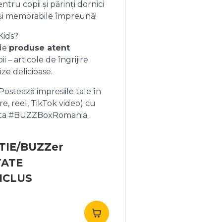
ntru copii și părinți dornici
și memorabile împreună!
Kids?
 de
produse atent
 – articole de îngrijire
ize delicioase.
ostează impresiile tale în
re, reel, TikTok video) cu
heta #BUZZBoxRomania.
TIE/BUZZer
TATE
NCLUS
rețul