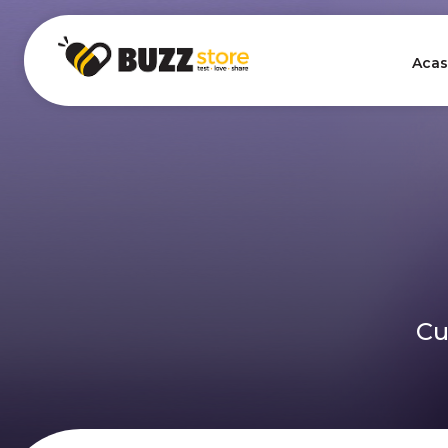
Acas
Cu