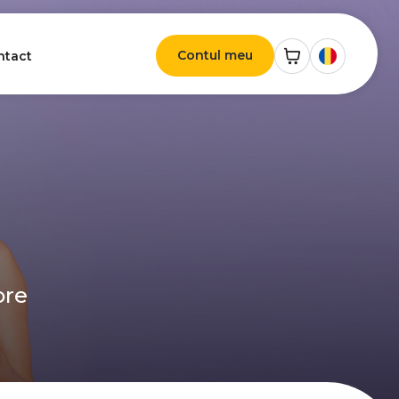
Contul meu
ntact
ore