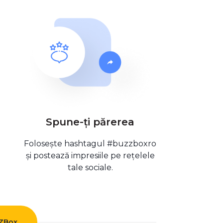
Spune-ți părerea
Folosește hashtagul #buzzboxro
și postează impresiile pe rețelele
tale sociale.
ZZBox