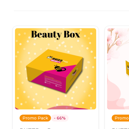
Promo Pack
- 66%
Promo