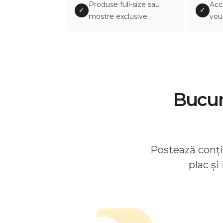
Produse full-size sau
Acc
✓
✓
mostre exclusive.
vou
Bucură
Postează conțin
plac și