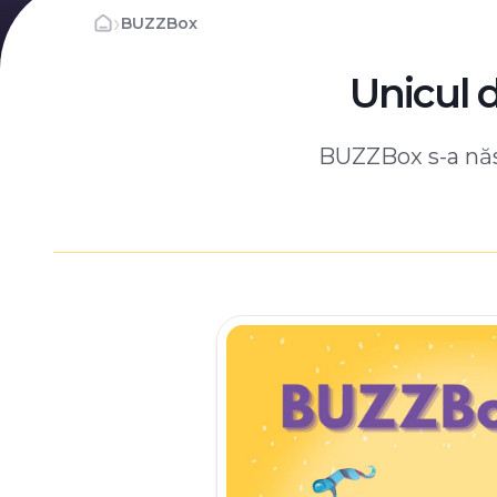
›
BUZZBox
Unicul 
BUZZBox s-a născ