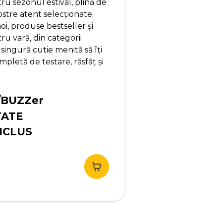
u sezonul estival, plină de
ostre atent selecționate.
i, produse bestseller și
u vară, din categorii
 singură cutie menită să îți
pletă de testare, răsfăț și
/BUZZer
TATE
NCLUS
ețul
urent
te:
,90 lei.