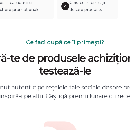
es la campanii și
Ghid cu informații
✓
chere promoționale.
despre produse.
Ce faci după ce îl primești?
-te de produsele achizițio
testează-le
ut autentic pe rețelele tale sociale despre pr
 inspiră-i pe alții. Câștigă premii lunare cu rece