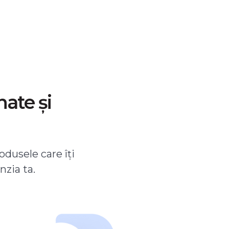
nate și
odusele care îți
nzia ta.