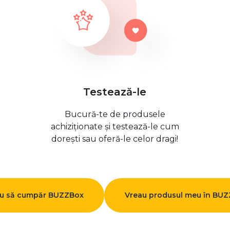
Testează-le
Bucură-te de produsele
achiziționate și testează-le cum
dorești sau oferă-le celor dragi!
u să cumpăr BUZZBox
Vreau produsul meu în BU