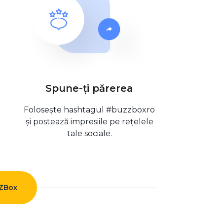
Spune-ți părerea
Folosește hashtagul #buzzboxro
și postează impresiile pe rețelele
tale sociale.
ZZBox