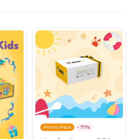
.
Promo Pack
- 77%