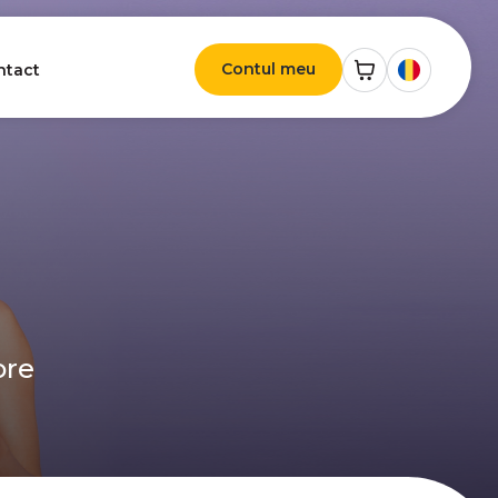
Contul meu
ntact
ore