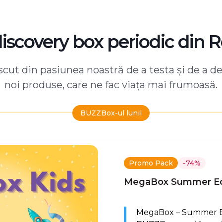
discovery box periodic din 
ut din pasiunea noastră de a testa și de a d
noi produse, care ne fac viața mai frumoasă.
BUZZBox-ul lunii
Promo Pack
-74%
MegaBox Summer Ed
MegaBox – Summer Edi