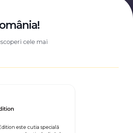
România!
escoperi cele mai
ition
tion este cutia specială