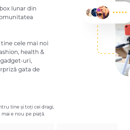
box lunar din
comunitatea
 tine cele mai noi
ashion, health &
 gadget-uri,
urpriză gata de
 tine și toți cei dragi,
 mai e nou pe piață.