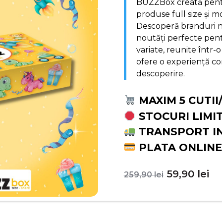
BUZZBox creată pentr
produse full size și m
Descoperă branduri no
noutăți perfecte pentr
variate, reunite într-o
ofere o experiență com
descoperire.
MAXIM 5 CUTII
STOCURI LIMI
TRANSPORT I
PLATA ONLINE
Prețul
Pr
59,90
lei
259,90
lei
inițial
c
a
es
fost:
59