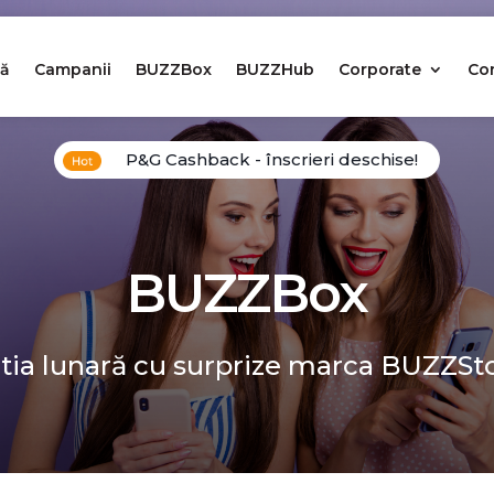
ă
Campanii
BUZZBox
BUZZHub
Corporate
Co
P&G Cashback - înscrieri deschise!
BUZZBox
tia lunară cu surprize marca BUZZSt