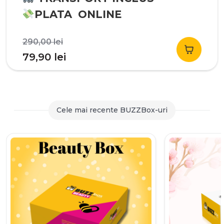
PLATA ONLINE
Prețul
290,00
lei
inițial
Prețul
79,90
lei
a
curent
fost:
este:
290,00 lei.
79,90 lei.
Cele mai recente BUZZBox-uri