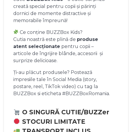
creată special pentru copii și părinți
dornici de momente distractive și
memorabile împreună!
Ce conține BUZZBox Kids?
Cutia noastră este plină de
produse
atent selecționate
pentru copii –
articole de îngrijire blânde, accesorii și
surprize delicioase.
Ți-au plăcut produsele? Postează
impresiile tale în Social Media (story,
postare, reel, TikTok video) cu tag la
BUZZBox si eticheta #BUZZBoxRomania.
O SINGURĂ CUTIE/BUZZer
STOCURI LIMITATE
TRANSPORT INCLUS