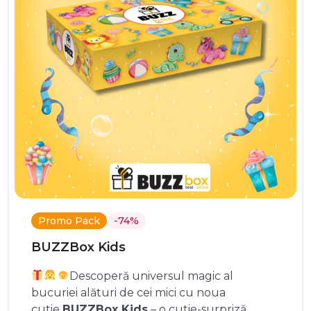
Promo Pack
-74%
BUZZBox Kids
Descoperă universul magic al
bucuriei alături de cei mici cu noua
cutie
BUZZBox Kids
– o cutie-surpriză