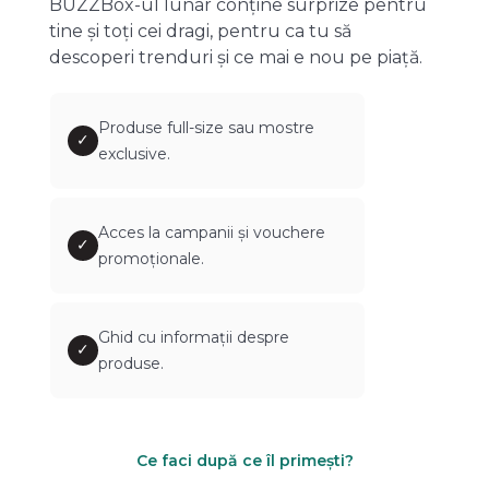
BUZZBox-ul lunar conține surprize pentru
tine și toți cei dragi, pentru ca tu să
descoperi trenduri și ce mai e nou pe piață.
Produse full-size sau mostre
✓
exclusive.
Acces la campanii și vouchere
✓
promoționale.
Ghid cu informații despre
✓
produse.
Ce faci după ce îl primești?