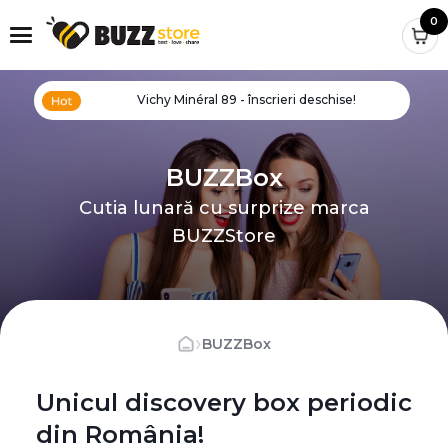
0
Vichy Minéral 89 - înscrieri deschise!
BUZZBox
Cutia lunară cu surprize marca
BUZZStore
›
BUZZBox
Unicul discovery box periodic
din România!