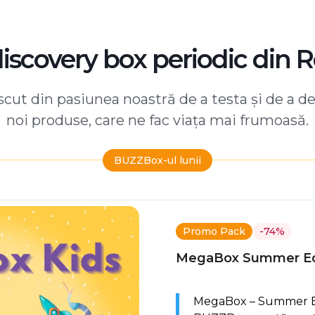
discovery box periodic din 
ut din pasiunea noastră de a testa și de a d
noi produse, care ne fac viața mai frumoasă.
BUZZBox-ul lunii
Promo Pack
-74%
MegaBox Summer Ed
MegaBox – Summer Edi