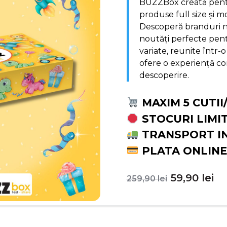
BUZZBox creată pentr
produse full size și m
Descoperă branduri no
noutăți perfecte pentr
variate, reunite într-o
ofere o experiență com
descoperire.
MAXIM 5 CUTII
STOCURI LIMI
TRANSPORT I
PLATA ONLINE
Prețul
Pr
59,90
lei
259,90
lei
inițial
c
a
es
fost:
59