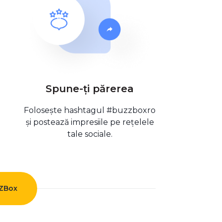
Spune-ți părerea
Folosește hashtagul #buzzboxro
și postează impresiile pe rețelele
tale sociale.
ZZBox