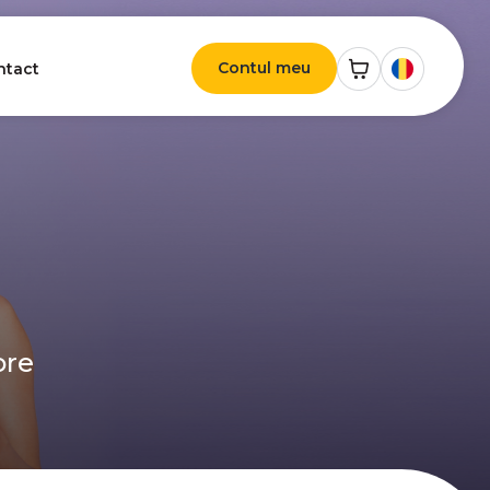
Contul meu
ntact
ore