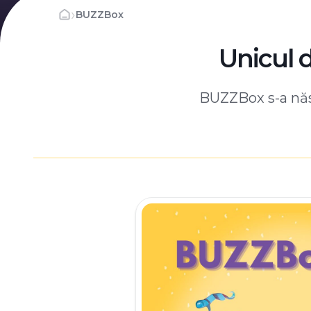
›
BUZZBox
Unicul 
BUZZBox s-a născ