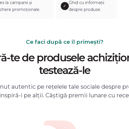
es la campanii și
Ghid cu informații
✓
chere promoționale.
despre produse.
Ce faci după ce îl primești?
-te de produsele achizițio
testează-le
ut autentic pe rețelele tale sociale despre pr
 inspiră-i pe alții. Câștigă premii lunare cu rece