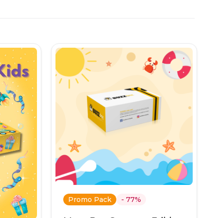
.
Promo Pack
- 77%