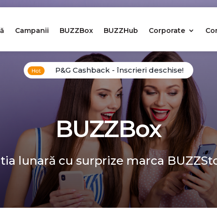
ă
Campanii
BUZZBox
BUZZHub
Corporate
Co
P&G Cashback - înscrieri deschise!
BUZZBox
tia lunară cu surprize marca BUZZSt