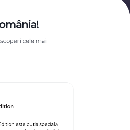
România!
escoperi cele mai
ition
tion este cutia specială