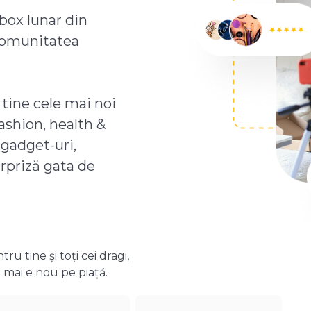
box lunar din
comunitatea
 tine cele mai noi
ashion, health &
 gadget-uri,
urpriză gata de
 tine și toți cei dragi,
 mai e nou pe piață.