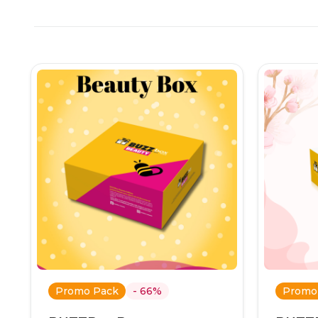
Promo Pack
- 66%
Promo