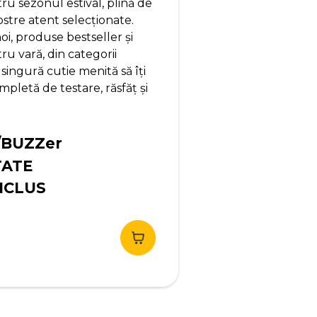
u sezonul estival, plină de
ostre atent selecționate.
i, produse bestseller și
u vară, din categorii
 singură cutie menită să îți
pletă de testare, răsfăț și
/BUZZer
TATE
NCLUS
ețul
urent
te:
,90 lei.