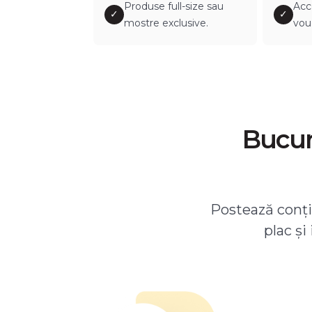
Produse full-size sau
Acc
✓
✓
mostre exclusive.
vou
Bucură
Postează conțin
plac și