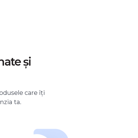
nate și
odusele care îți
nzia ta.