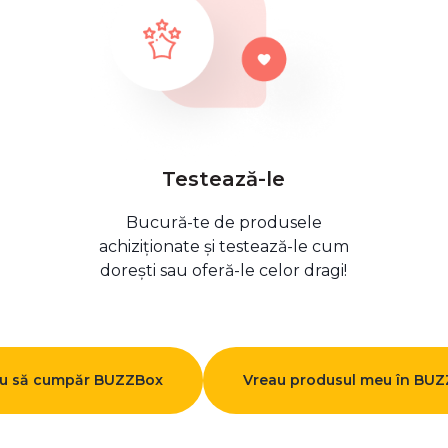
Testează-le
Bucură-te de produsele
achiziționate și testează-le cum
dorești sau oferă-le celor dragi!
u să cumpăr BUZZBox
Vreau produsul meu în BU