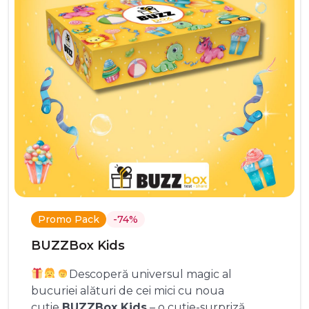
Promo Pack
-74%
BUZZBox Kids
Descoperă universul magic al
bucuriei alături de cei mici cu noua
cutie
BUZZBox Kids
– o cutie-surpriză