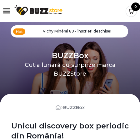
0
Vichy Minéral 89 - înscrieri deschise!
BUZZBox
Cutia lunară cu surprize marca
BUZZStore
›
BUZZBox
Unicul discovery box periodic
din România!