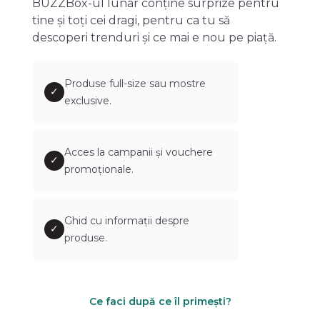
BUZZBox-ul lunar conține surprize pentru
tine și toți cei dragi, pentru ca tu să
descoperi trenduri și ce mai e nou pe piață.
Produse full-size sau mostre
✓
exclusive.
Acces la campanii și vouchere
✓
promoționale.
Ghid cu informații despre
✓
produse.
Ce faci după ce îl primești?