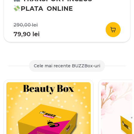
PLATA ONLINE
Prețul
290,00
lei
inițial
Prețul
79,90
lei
a
curent
fost:
este:
290,00 lei.
79,90 lei.
Cele mai recente BUZZBox-uri