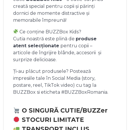
creată special pentru copii și părinți
dornici de momente distractive și
memorabile împreună!
Ce conține BUZZBox Kids?
Cutia noastră este plină de
produse
atent selecționate
pentru copii –
articole de îngrijire blânde, accesorii și
surprize delicioase.
Ți-au plăcut produsele? Postează
impresiile tale în Social Media (story,
postare, reel, TikTok video) cu tag la
BUZZBox si eticheta #BUZZBoxRomania.
O SINGURĂ CUTIE/BUZZer
STOCURI LIMITATE
TRANSPORT INCLUS