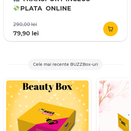
PLATA ONLINE
Prețul
290,00
lei
inițial
Prețul
79,90
lei
a
curent
fost:
este:
290,00 lei.
79,90 lei.
Cele mai recente BUZZBox-uri