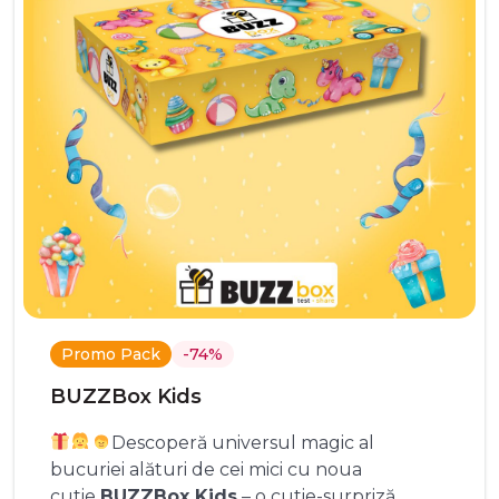
Promo Pack
-74%
BUZZBox Kids
Descoperă universul magic al
bucuriei alături de cei mici cu noua
cutie
BUZZBox Kids
– o cutie-surpriză