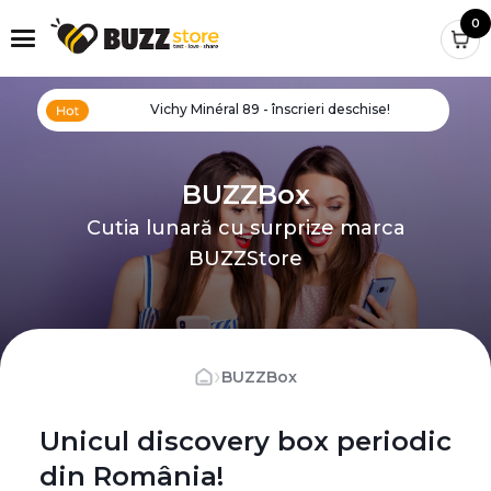
0
Vichy Minéral 89 - înscrieri deschise!
BUZZBox
Cutia lunară cu surprize marca
BUZZStore
›
BUZZBox
Unicul discovery box periodic
din România!