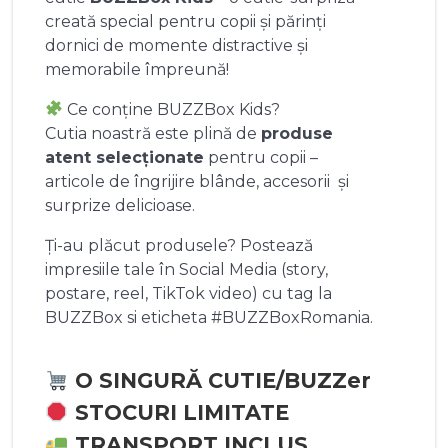
creată special pentru copii și părinți
dornici de momente distractive și
memorabile împreună!
Ce conține BUZZBox Kids?
Cutia noastră este plină de
produse
atent selecționate
pentru copii –
articole de îngrijire blânde, accesorii și
surprize delicioase.
Ți-au plăcut produsele? Postează
impresiile tale în Social Media (story,
postare, reel, TikTok video) cu tag la
BUZZBox si eticheta #BUZZBoxRomania.
O SINGURĂ CUTIE/BUZZer
STOCURI LIMITATE
TRANSPORT INCLUS