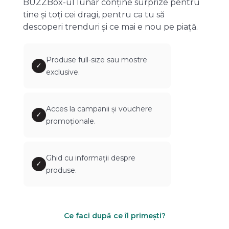
BUZZBox-ul lunar conține surprize pentru
tine și toți cei dragi, pentru ca tu să
descoperi trenduri și ce mai e nou pe piață.
Produse full-size sau mostre
✓
exclusive.
Acces la campanii și vouchere
✓
promoționale.
Ghid cu informații despre
✓
produse.
Ce faci după ce îl primești?