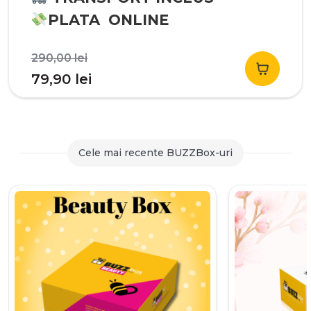
PLATA ONLINE
Prețul
290,00
lei
inițial
Prețul
79,90
lei
a
curent
fost:
este:
290,00 lei.
79,90 lei.
Cele mai recente BUZZBox-uri