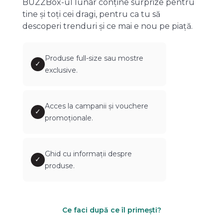
BUZZBox-ul lunar conține surprize pentru
tine și toți cei dragi, pentru ca tu să
descoperi trenduri și ce mai e nou pe piață.
Produse full-size sau mostre
✓
exclusive.
Acces la campanii și vouchere
✓
promoționale.
Ghid cu informații despre
✓
produse.
Ce faci după ce îl primești?