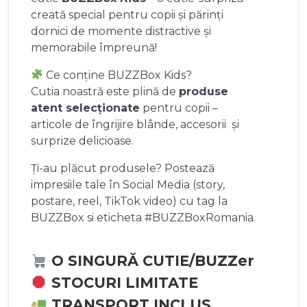
creată special pentru copii și părinți
dornici de momente distractive și
memorabile împreună!
Ce conține BUZZBox Kids?
Cutia noastră este plină de
produse
atent selecționate
pentru copii –
articole de îngrijire blânde, accesorii și
surprize delicioase.
Ți-au plăcut produsele? Postează
impresiile tale în Social Media (story,
postare, reel, TikTok video) cu tag la
BUZZBox si eticheta #BUZZBoxRomania.
O SINGURĂ CUTIE/BUZZer
STOCURI LIMITATE
TRANSPORT INCLUS