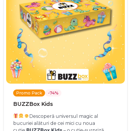
Promo Pack
-74%
BUZZBox Kids
Descoperă universul magic al
bucuriei alături de cei mici cu noua
cutie
BUZZBox Kids
– o cutie-surpriză