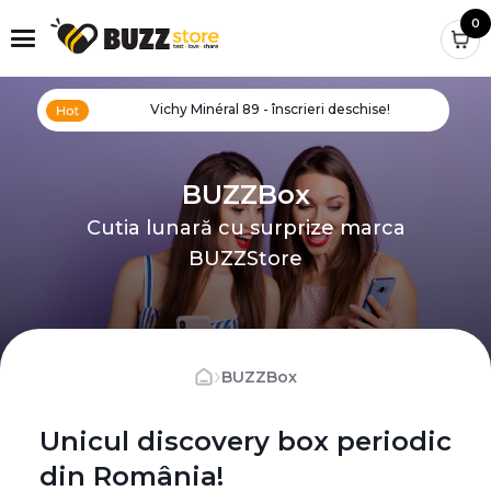
0
Vichy Minéral 89 - înscrieri deschise!
BUZZBox
Cutia lunară cu surprize marca
BUZZStore
›
BUZZBox
Unicul discovery box periodic
din România!