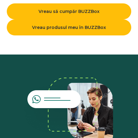
Vreau să cumpăr BUZZBox
Vreau produsul meu în BUZZBox