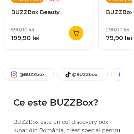
BUZZBox Beauty
BUZZBox
590,00
lei
290,00
lei
Prețul
Prețul
Prețul
199,90
lei
79,90
lei
inițial
curent
inițial
a
este:
a
e
fost:
199,90 lei.
fost:
7
590,00 lei.
290,00 lei.
@BUZZbox
@BUZZbox
@B
Ce este BUZZBox?
BUZZBox este unicul discovery box
lunar din România, creat special pentru