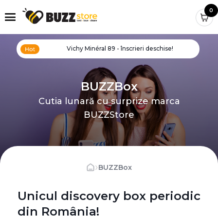
0
Vichy Minéral 89 - înscrieri deschise!
BUZZBox
Cutia lunară cu surprize marca
BUZZStore
›
BUZZBox
Unicul discovery box periodic
din România!