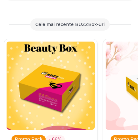
a
curent
fost:
este:
259,90 lei.
59,90 lei.
Cele mai recente BUZZBox-uri
Promo Pack
- 66%
Promo Pac