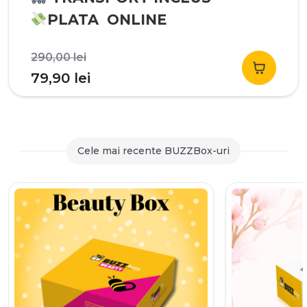
PLATA ONLINE
Prețul
290,00
lei
inițial
Prețul
79,90
lei
a
curent
fost:
este:
290,00 lei.
79,90 lei.
Cele mai recente BUZZBox-uri