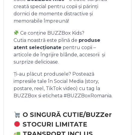
creată special pentru copii și părinți
dornici de momente distractive și
memorabile împreună!
Ce conține BUZZBox Kids?
Cutia noastră este plină de
produse
atent selecționate
pentru copii –
articole de îngrijire blânde, accesorii și
surprize delicioase.
Ți-au plăcut produsele? Postează
impresiile tale în Social Media (story,
postare, reel, TikTok video) cu tag la
BUZZBox si eticheta #BUZZBoxRomania.
O SINGURĂ CUTIE/BUZZer
STOCURI LIMITATE
TRANSPORT INCLUS