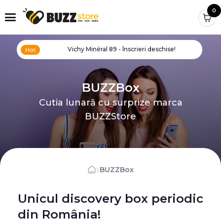
0
Vichy Minéral 89 - înscrieri deschise!
BUZZBox
Cutia lunară cu surprize marca
BUZZStore
›
BUZZBox
Unicul discovery box periodic
din România!