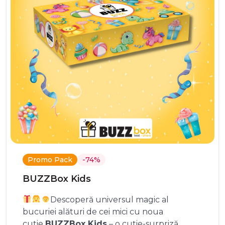
Promo Pack
-74%
BUZZBox Kids
Descoperă universul magic al
bucuriei alături de cei mici cu noua
cutie
BUZZBox Kids
– o cutie-surpriză